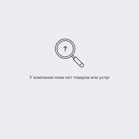
подкожный жир, мало мышц, верхний слой дермы тонок,
чувствителен к раздражениям, поэтому чрезмерно
агрессивный состав косметических препаратов может
привести к аллергии или воспалению. И к выбору
подходящего средства нужно подходить как можно
тщательнее.
У компании пока нет товаров или услуг