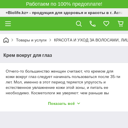
Работаем по 100% предоплате!
«Biolife.kz» - продукция для здоровья и красоты в г. Астана
Товары и услуги
КРАСОТА И УХОД ЗА ВОЛОСАМИ, Л
Крем вокруг для глаз
Отчего-то большинство женщин считают, что кремом для
кожи вокруг глаз следует начинать пользоваться после 35-ти
лет. Мол, именно в этот период теряется упругость и
естественное увлажнение кожи этой зоны, и питать ее
необходимо. Косметологи же уверяют: чем раньше вы
начнете уход, тем дольше сможете сохранить молодость и
Показать всё
сможете избежать мимических морщин. Если осознанно
ухаживать за кожей с молодого возраста, можно победить
генетическую предрасположенность к раннему старению.
Нужно помнить, что под кожей век практически отсутствует