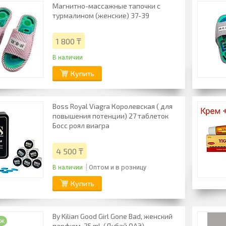
Магнитно-массажные тапочки с
турмалином (женские) 37-39
1 800 ₸
В наличии
Купить
Boss Royal Viagra Королевская ( для
повышения потенции) 27 таблеток
Босс роял виагра
4 500 ₸
Оптом и в розницу
В наличии
Купить
By Kilian Good Girl Gone Bad, женский
аж
парфюм, 25 ml. (Дубай ОАЭ)