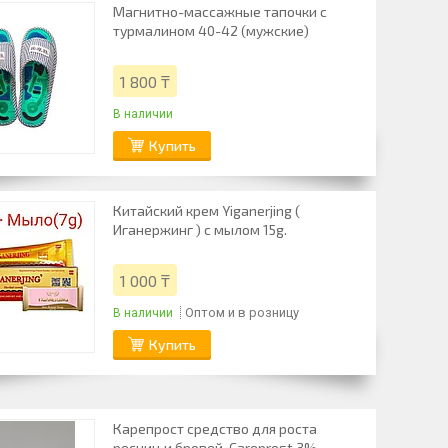
Магнитно-массажные тапочки с
турмалином 40-42 (мужские)
1 800 ₸
В наличии
Купить
Китайский крем Yiganerjing (
Иганержинг ) с мылом 15g.
1 000 ₸
Оптом и в розницу
В наличии
Купить
Карепрост средство для роста
ресниц и бровей, Careprost 3%