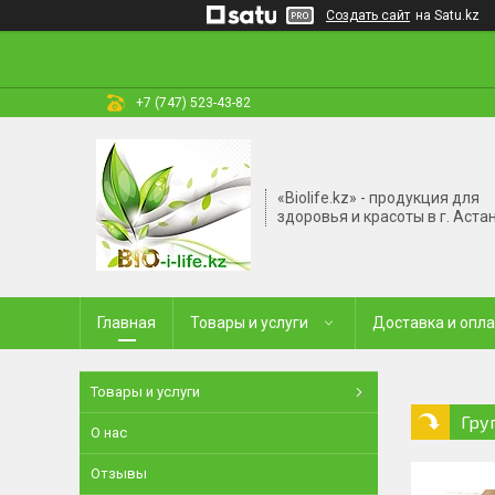
Создать сайт
на Satu.kz
+7 (747) 523-43-82
«Biolife.kz» - продукция для
здоровья и красоты в г. Аста
Главная
Товары и услуги
Доставка и опл
Товары и услуги
Гру
О нас
Отзывы