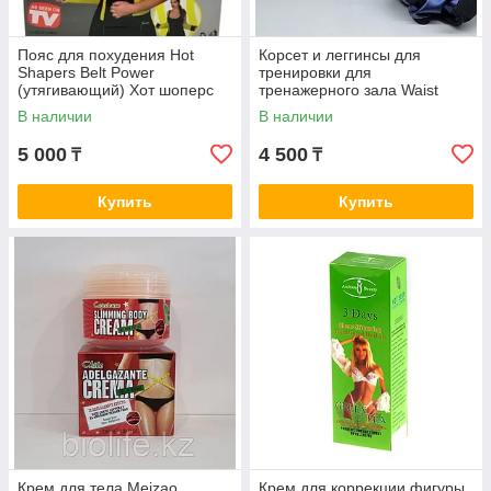
Пояс для похудения Hot
Корсет и леггинсы для
Shapers Belt Power
тренировки для
(утягивающий) Хот шоперс
тренажерного зала Waist
Trainer Corset Gym Leggings
В наличии
В наличии
5 000
4 500
₸
₸
Купить
Купить
Крем для тела Meizao
Крем для коррекции фигуры