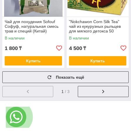
Чай для похудения Sofouf
"Nokchawon Corn Silk Tea"
Софуф, натуральная смесь
чай из кукурузных рыльцев
трав и специй (Китай)
для мягкого детокса 50
пакетиков
В наличии
В наличии
1 800
4 500
₸
₸
Купить
Купить
Показать ещё
1
/ 3