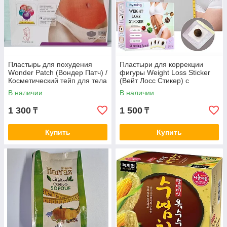
Пластырь для похудения
Пластыри для коррекции
Wonder Patch (Вондер Патч) /
фигуры Weight Loss Sticker
Косметический тейп для тела
(Вейт Лосс Стикер) с
(5 шт.)
травяными шариками (30
В наличии
В наличии
шт.)
1 300
1 500
₸
₸
Купить
Купить