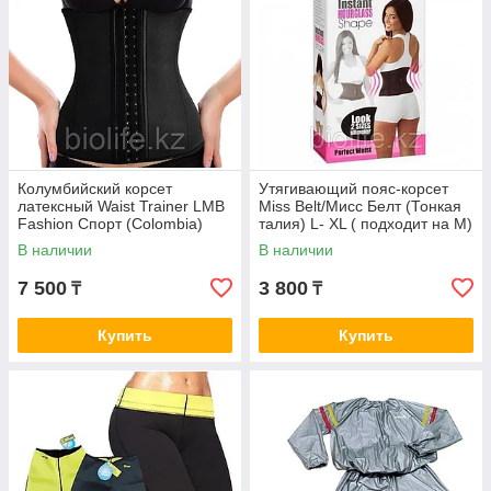
Колумбийский корсет
Утягивающий пояс-корсет
латексный Waist Trainer LMB
Miss Belt/Мисс Белт (Тонкая
Fashion Спорт (Colombia)
талия) L- XL ( подходит на М)
Латекс 100%
В наличии
В наличии
7 500
3 800
₸
₸
Купить
Купить