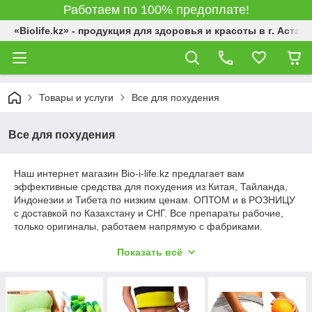
Работаем по 100% предоплате!
«Biolife.kz» - продукция для здоровья и красоты в г. Астана
Товары и услуги
Все для похудения
Все для похудения
Наш интернет магазин Bio-i-life.kz предлагает вам
эффективные средства для похудения из Китая, Тайланда,
Индонезии и Тибета по низким ценам. ОПТОМ и в РОЗНИЦУ
с доставкой по Казахстану и СНГ. Все препараты рабочие,
только оригиналы, работаем напрямую с фабриками.
Эффективность может достигать до минус 5 кг в неделю
Показать всё
Перед использованием любых препаратов необходимо
внимательно читать инструкцию, так как могут быть
противопоказания.
Хотим обратить внимание, что результаты применения
китайских препаратов и лекарственный средств зависит от