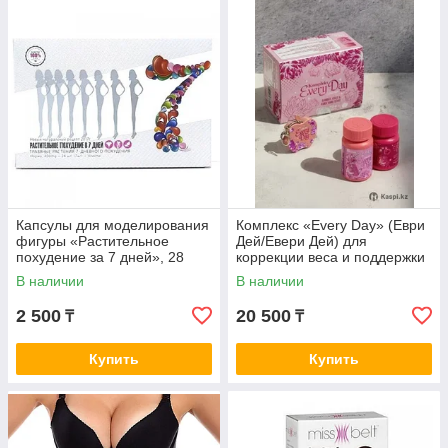
Капсулы для моделирования
Комплекс «Every Day» (Еври
фигуры «Растительное
Дей/Евери Дей) для
похудение за 7 дней», 28
коррекции веса и поддержки
капсул
метаболизма, 60+30
В наличии
В наличии
2 500
20 500
₸
₸
Купить
Купить