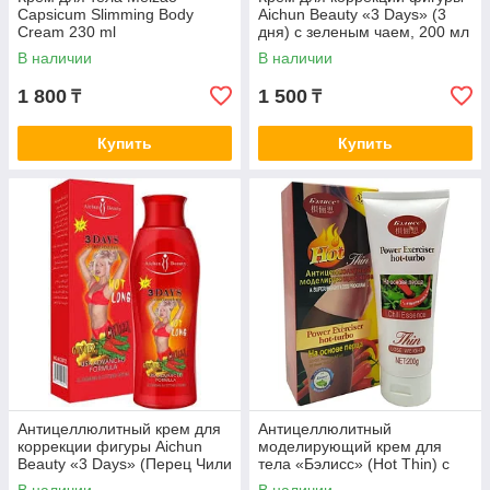
Capsicum Slimming Body
Aichun Beauty «3 Days» (3
Cream 230 ml
дня) с зеленым чаем, 200 мл
В наличии
В наличии
1 800
1 500
₸
₸
Купить
Купить
Антицеллюлитный крем для
Антицеллюлитный
коррекции фигуры Aichun
моделирующий крем для
Beauty «3 Days» (Перец Чили
тела «Бэлисс» (Hot Thin) с
и Имбирь), 200 мл
экстрактом перца