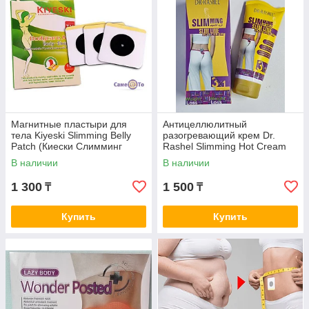
Магнитные пластыри для
Антицеллюлитный
тела Kiyeski Slimming Belly
разогревающий крем Dr.
Patch (Киески Слимминг
Rashel Slimming Hot Cream
Боди) (10 шт.)
(Перец и семя льна), 150 г
В наличии
В наличии
1 300
1 500
₸
₸
Купить
Купить