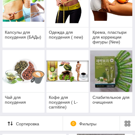
индивидуальных особенностей человека и могут действовать
на каждый организм по-разному. Но отзывы показывают, что
большинство препаратов дают положительные результаты
при рекомендуемых сроках их приема.
Информация на сайте представлена, исключительно в
Капсулы для
Одежда для
Крема, пластыри
ознакомительных целях, и не может быть использована в
похудения (БАДы)
похудения ( new)
для коррекции
качестве замены профессиональной консультации врача.
фигуры (New)
Чай для
Кофе для
Слабительное для
похудения
похудения ( L-
очищения
carnitine)
Сортировка
0
Фильтры