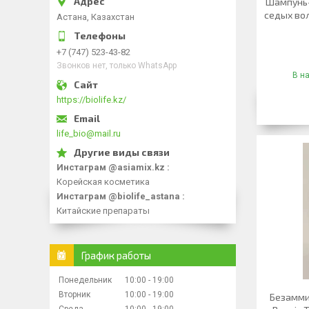
Шампунь-
седых во
Астана, Казахстан
+7 (747) 523-43-82
Звонков нет, только WhatsApp
В н
https://biolife.kz/
life_bio@mail.ru
Инстаграм @asiamix.kz
Корейская косметика
Инстаграм @biolife_astana
Китайские препараты
График работы
Понедельник
10:00
19:00
Вторник
10:00
19:00
Безамми
Среда
10:00
19:00