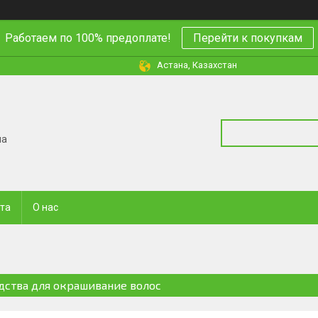
Работаем по 100% предоплате!
Перейти к покупкам
Астана, Казахстан
на
ата
О нас
дства для окрашивание волос