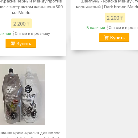
Краска Чёрный Мейду против
Шампунь - краска Мейду ( 
лос с экстрактом женьшеня 500
коричневый ) Dark brown Meidu
мл Meidu
2 200 ₸
2 200 ₸
Оптом и в розн
В наличии
Оптом и в розницу
аличии
Купить
Купить
ачная крем-краска для волос