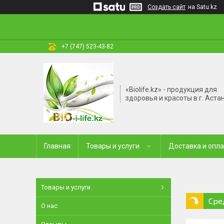
Создать сайт
на Satu.kz
+7 (747) 523-43-82
«Biolife.kz» - продукция для
здоровья и красоты в г. Аста
Главная
Товары и услуги
Доставка и опл
Товары и услуги
Сре
О нас