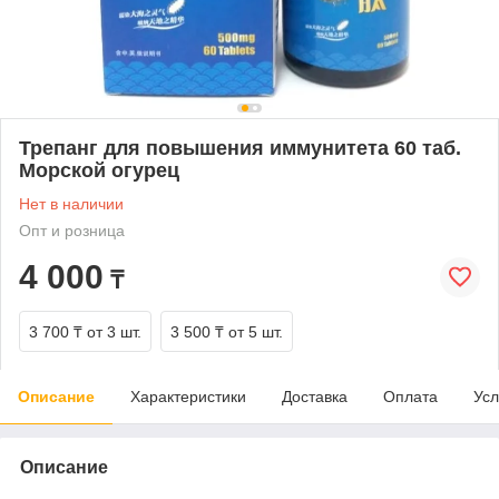
Трепанг для повышения иммунитета 60 таб.
Морской огурец
Нет в наличии
Опт и розница
4 000
₸
3 700 ₸
от 3 шт.
3 500 ₸
от 5 шт.
Описание
Характеристики
Доставка
Оплата
Усл
Описание