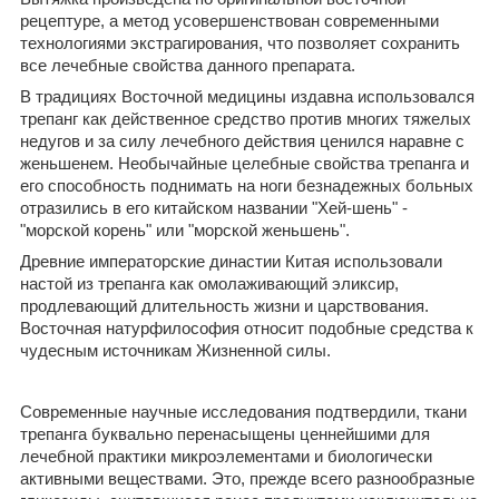
рецептуре, а метод усовершенствован современными
технологиями экстрагирования, что позволяет сохранить
все лечебные свойства данного препарата.
В традициях Восточной медицины издавна использовался
трепанг как действенное средство против многих тяжелых
недугов и за силу лечебного действия ценился наравне с
женьшенем. Необычайные целебные свойства трепанга и
его способность поднимать на ноги безнадежных больных
отразились в его китайском названии "Хей-шень" -
"морской корень" или "морской женьшень".
Древние императорские династии Китая использовали
настой из трепанга как омолаживающий эликсир,
продлевающий длительность жизни и царствования.
Восточная натурфилософия относит подобные средства к
чудесным источникам Жизненной силы.
Современные научные исследования подтвердили, ткани
трепанга буквально перенасыщены ценнейшими для
лечебной практики микроэлементами и биологически
активными веществами. Это, прежде всего разнообразные