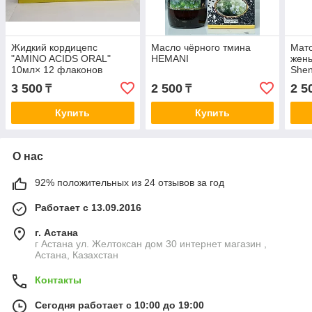
Жидкий кордицепс
Масло чёрного тмина
Мато
"AMINO ACIDS ORAL"
HEMANI
жен
10мл× 12 флаконов
Shen
10м
3 500
2 500
2 5
₸
₸
Купить
Купить
О нас
92% положительных из 24 отзывов за год
Работает с 13.09.2016
г. Астана
г Астана ул. Желтоксан дом 30 интернет магазин ,
Астана, Казахстан
Контакты
Сегодня работает с 10:00 до 19:00