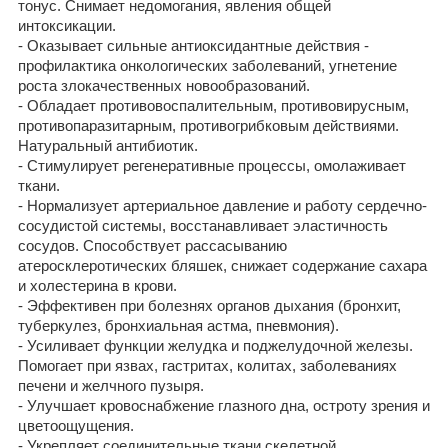
тонус. Снимает недомогания, явления общей
интоксикации.
- Оказывает сильные антиоксидантные действия -
профилактика онкологических заболеваний, угнетение
роста злокачественных новообразований.
- Обладает противовоспалительным, противовирусным,
противопаразитарным, противогрибковым действиями.
Натуральный антибиотик.
- Стимулирует регенеративные процессы, омолаживает
ткани.
- Нормализует артериальное давление и работу сердечно-
сосудистой системы, восстанавливает эластичность
сосудов. Способствует рассасыванию
атеросклеротических бляшек, снижает содержание сахара
и холестерина в крови.
- Эффективен при болезнях органов дыхания (бронхит,
туберкулез, бронхиальная астма, пневмония).
- Усиливает функции желудка и поджелудочной железы.
Помогает при язвах, гастритах, колитах, заболеваниях
печени и желчного пузыря.
- Улучшает кровоснабжение глазного дна, остроту зрения и
цветоощущения.
- Укрепляет соединительные ткани скелетной