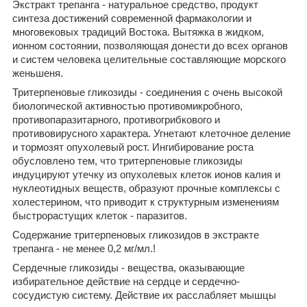
Экстракт трепанга - натуральное средство, продукт
синтеза достижений современной фармакологии и
многовековых традиций Востока. Вытяжка в жидком,
ионном состоянии, позволяющая донести до всех органов
и систем человека целительные составляющие морского
женьшеня.
Тритерпеновые гликозиды - соединения с очень высокой
биологической активностью противомикробного,
противопаразитарного, противогрибкового и
противовирусного характера. Угнетают клеточное деление
и тормозят опухолевый рост. Ингибирование роста
обусловлено тем, что тритерпеновые гликозиды
индуцируют утечку из опухолевых клеток ионов калия и
нуклеотидных веществ, образуют прочные комплексы с
холестерином, что приводит к структурным изменениям
быстрорастущих клеток - паразитов.
Содержание тритерпеновых гликозидов в экстракте
трепанга - не менее 0,2 мг/мл.!
Сердечные гликозиды - вещества, оказывающие
избирательное действие на сердце и сердечно-
сосудистую систему. Действие их расслабляет мышцы