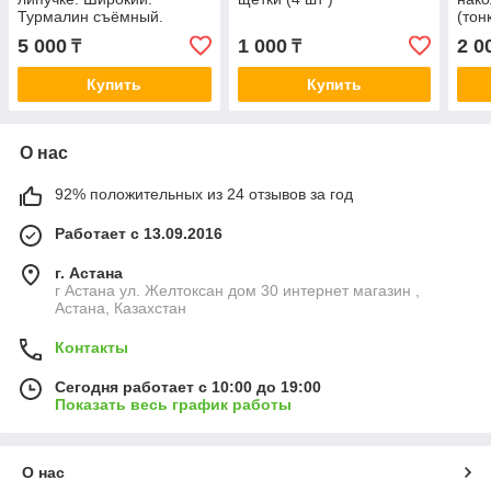
Турмалин съёмный.
(тон
(Д/114см, Ш /19,5см)
5 000
1 000
2 0
₸
₸
Купить
Купить
О нас
92% положительных из 24 отзывов за год
Работает с 13.09.2016
г. Астана
г Астана ул. Желтоксан дом 30 интернет магазин ,
Астана, Казахстан
Контакты
Сегодня работает с 10:00 до 19:00
Показать весь график работы
О нас