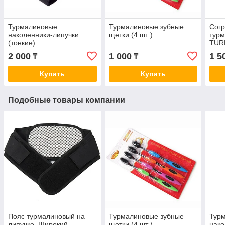
Турмалиновые
Турмалиновые зубные
Сог
наколенники-липучки
щетки (4 шт )
турм
(тонкие)
TUR
2 000
1 000
1 5
₸
₸
Купить
Купить
Подобные товары компании
Пояс турмалиновый на
Турмалиновые зубные
Тур
липучке. Широкий.
щетки (4 шт )
нако