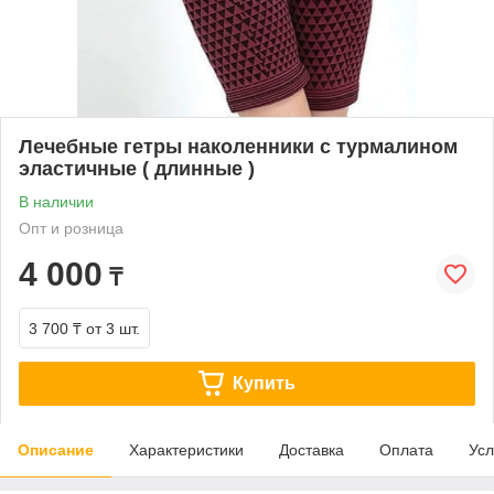
Лечебные гетры наколенники с турмалином
эластичные ( длинные )
В наличии
Опт и розница
4 000
₸
3 700 ₸
от 3 шт.
Купить
Описание
Характеристики
Доставка
Оплата
Усл