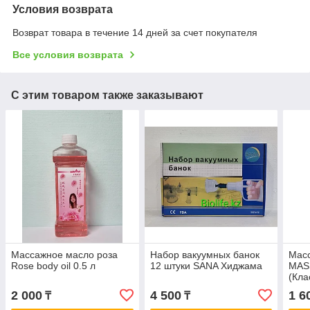
Условия возврата
Возврат товара в течение 14 дней за счет покупателя
Все условия возврата
С этим товаром также заказывают
Массажное масло роза
Набор вакуумных банок
Мас
Rose body oil 0.5 л
12 штуки SANA Хиджама
MASS
(Кла
2 000
4 500
1 6
₸
₸