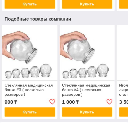
Купить
Купить
Подобные товары компании
Стеклянная медицинская
Стеклянная медицинская
Игол
банка #3 ( несколько
банка #4 ( несколько
лица
размеров )
размеров )
стал
акуп
900
1 000
3 5
₸
₸
Купить
Купить