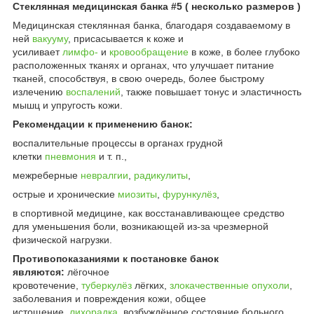
Стеклянная медицинская банка #5 ( несколько размеров )
Медицинская стеклянная банка, благодаря создаваемому в
ней
вакууму
, присасывается к коже и
усиливает
лимфо-
и
кровообращение
в коже, в более глубоко
расположенных тканях и органах, что улучшает питание
тканей, способствуя, в свою очередь, более быстрому
излечению
воспалений
, также повышает тонус и эластичность
мышц и упругость кожи.
Рекомендации к применению банок:
воспалительные процессы в органах грудной
клетки
пневмония
и т. п.,
межреберные
неврал
гии
,
радикулиты
,
острые и хронические
миозиты
,
фурункулёз
,
в спортивной медицине, как восстанавливающее средство
для уменьшения боли, возникающей из-за чрезмерной
физической нагрузки.
Противопоказаниями к постановке банок
являются:
лёгочное
кровотечение,
туберкулёз
лёгких,
злокачественные опухоли
,
заболевания и повреждения кожи, общее
истощение,
лихорадка
, возбуждённое состояние больного.