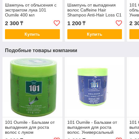
Шампунь от облысения с
Шампунь от выпадения
101 
экстрактом лука 101
волос Caffeine Hair
облы
Oumile 400 мл
Shampoo Anti-Hair Loss C1
Унив
200ml.
2 300
1 200
2 3
₸
₸
Купить
Купить
Подобные товары компании
101 Oumile - Бальзам от
101 Oumile - Бальзам от
101 
выпадения для роста
выпадения для роста
выпа
волос с луком
волос. Универсальный
воло