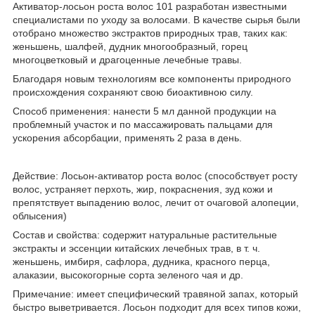
Активатор-лосьон роста волос 101
разработан известными
специалистами по уходу за волосами. В качестве сырья были
отобрано множество экстрактов природных трав, таких как:
женьшень, шалфей, дудник многообразный, горец
многоцветковый и драгоценные лечебные травы.
Благодаря новым технологиям все компоненты природного
происхождения сохраняют свою биоактивною силу.
Способ применения:
нанести 5 мл данной продукции на
проблемный участок и по массажировать пальцами для
ускорения абсорбации, применять 2 раза в день.
Действие: Лосьон-активатор роста волос (способствует росту
волос, устраняет перхоть, жир, покраснения, зуд кожи и
препятствует выпадению волос, лечит от очаговой алопеции,
облысения)
Состав и свойства:
содержит натуральные растительные
экстракты и эссенции китайских лечебных трав, в т. ч.
женьшень, имбиря, сафлора, дудника, красного перца,
алаказии, высокогорные сорта зеленого чая и др.
Примечание:
имеет специфический травяной запах, который
быстро выветривается. Лосьон подходит для всех типов кожи,