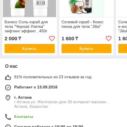
Бэлисс Соль-скраб для
Солевой скраб - Кокос
Соле
тела "Черная Улитка"
пенка для тела "Jilisi"
и ко
лифтинг эффект , 450г
"Jilis
2 000
1 600
1 6
₸
₸
Купить
Купить
О нас
91% положительных из 23 отзывов за год
Работает с 13.09.2016
г. Астана
г Астана ул. Желтоксан дом 30 интернет магазин ,
Астана, Казахстан
Контакты
Сегодня работает с 10:00 до 19:00