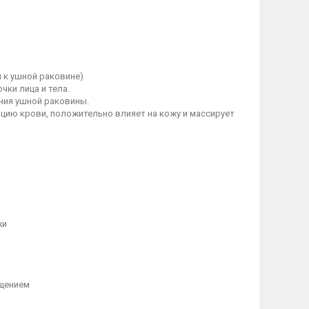
я к ушной раковине)
чки лица и тела.
ния ушной раковины.
цию крови, положительно влияет на кожу и массирует
жи
ащением