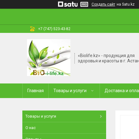
Создать сайт
на Satu.kz
+7 (747) 523-43-82
«Biolife.kz» - продукция для
здоровья и красоты в г. Аста
Главная
Товары и услуги
Доставка и опл
Товары и услуги
О нас