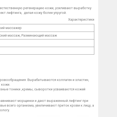
 естественную регенерацию кожи, усиливают выработку
кт лифтинга, делая кожу более упругой.
Характеристики
кий массажер
ский массаж, Разминающий массаж
кровообращения. Вырабатываются коллаген и эластин,
 кожи.
зные тоники ,кремы, сыворотки усваиваются кожей
равнивают морщинки и дают выраженный лифтинг при
ье всего организма, увеличивают приток крови к лицу, а
ологу.