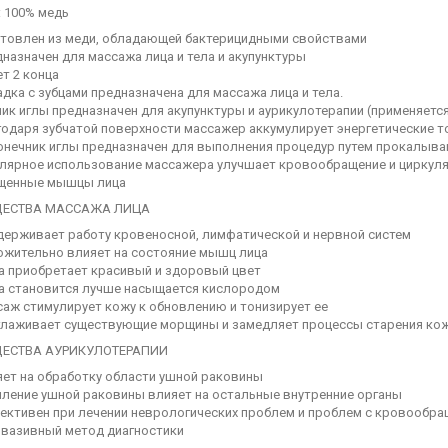
: 100% медь
отовлен из меди, обладающей бактерицидными свойствами
назначен для массажа лица и тела и акупунктуры
т 2 конца
дка с зубцами предназначена для массажа лица и тела.
ик иглы предназначен для акупунктуры и аурикулотерапии (применяетс
одаря зубчатой поверхности массажер аккумулирует энергетические то
онечник иглы предназначен для выполнения процедур путем прокалыва
улярное использование массажера улучшает кровообращение и циркуля
щенные мышцы лица
ЕСТВА МАССАЖА ЛИЦА
держивает работу кровеносной, лимфатической и нервной систем
ожительно влияет на состояние мышц лица
а приобретает красивый и здоровый цвет
а становится лучше насыщается кислородом
саж стимулирует кожу к обновлению и тонизирует ее
глаживает существующие морщины и замедляет процессы старения ко
ЕСТВА АУРИКУЛОТЕРАПИИ
яет на обработку области ушной раковины
пление ушной раковины влияет на остальные внутренние органы
ективен при лечении неврологических проблем и проблем с кровообр
нвазивный метод диагностики