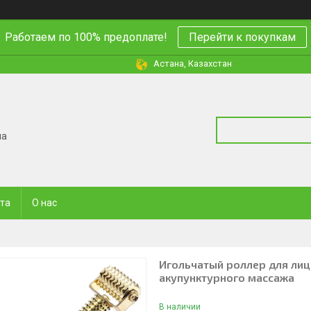
Работаем по 100% предоплате!
Перейти к покупкам
Астана, Казахстан
на
ата
О нас
Игольчатый роллер для лиц
акупунктурного массажа
В наличии