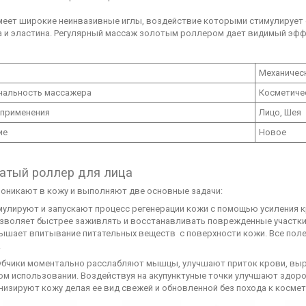
меет широкие неинвазивные иглы, воздействие которыми стимулирует
а и эластина. Регулярный массаж золотым роллером дает видимый эффе
Механичес
нальность массажера
Косметиче
 применения
Лицо, Шея
ие
Новое
атый роллер для лица
роникают в кожу и выполняют две основные задачи:
мулируют и запускают процесс регенерации кожи с помощью усиления 
озволяет быстрее заживлять и восстанавливать поврежденные участки
ышает впитывание питательных веществ с поверхности кожи. Все поле
.
убчики моментально расслабляют мышцы, улучшают приток крови, вы
м использовании. Воздействуя на акупунктуные точки улучшают здоров
низируют кожу делая ее вид свежей и обновленной без похода к космет