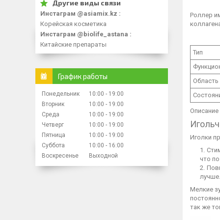
Инстаграм @asiamix.kz
Роллер и
Корейская косметика
коллаген
Инстаграм @biolife_astana
Китайские препараты
Тип
Функцио
График работы
Область
Понедельник
10:00
19:00
Состоян
Вторник
10:00
19:00
Описание
Среда
10:00
19:00
Игольч
Четверг
10:00
19:00
Пятница
10:00
19:00
Иголки п
Суббота
10:00
16:00
Сти
Воскресенье
Выходной
что п
Пов
лучше
Мелкие з
постоянно
так же то