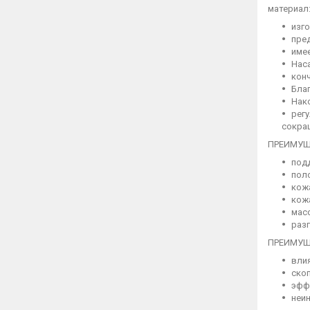
материал
изг
пред
имее
Наса
конч
Благ
Нак
рег
сокра
ПРЕИМУЩ
под
пол
кож
кож
мас
раз
ПРЕИМУЩ
вли
ско
эфф
неи