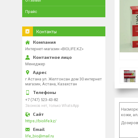
Отзывы
Прайс
Контакты
Интернет-магазин «BIOLIFE.KZ»
Менеджер
г Астана ул. Желтоксан дом 30 интернет
магазин, Астана, Казахстан
+7 (747) 523-43-82
Звонков нет, только WhatsApp
Насморк,
кожи, ал
https://biolife.kz/
Дозировк
life_bio@mail.ru