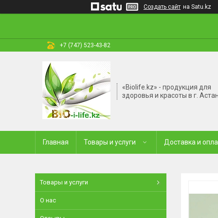
Создать сайт
на Satu.kz
+7 (747) 523-43-82
«Biolife.kz» - продукция для
здоровья и красоты в г. Аста
Главная
Товары и услуги
Доставка и опл
Товары и услуги
О нас