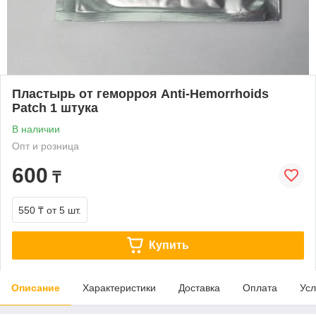
Пластырь от геморроя Anti-Hemorrhoids
Patch 1 штука
В наличии
Опт и розница
600
₸
550 ₸
от 5 шт.
Купить
Описание
Характеристики
Доставка
Оплата
Усл