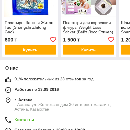
Пластырь Шангши Житонг
Пластыри для коррекции
Шам
Гао (Shangshi Zhitong
фигуры Weight Loss
воло
Gao)
Sticker (Вейт Лосс Стикер)
Sham
противоревматический (
с травяными шариками
200m
600
1 500
1 2
₸
₸
10 штук )
(30 шт.)
Купить
Купить
О нас
91% положительных из 23 отзывов за год
Работает с 13.09.2016
г. Астана
г Астана ул. Желтоксан дом 30 интернет магазин ,
Астана, Казахстан
Контакты