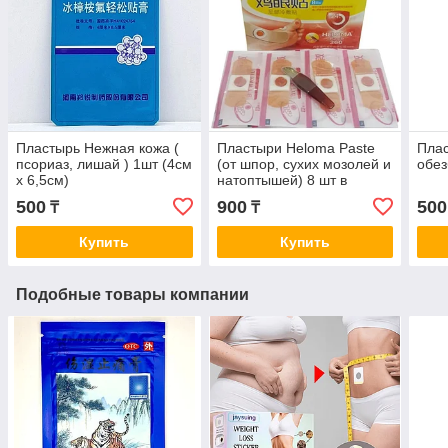
Пластырь Нежная кожа (
Пластыри Heloma Paste
Плас
псориаз, лишай ) 1шт (4см
(от шпор, сухих мозолей и
обе
x 6,5см)
натоптышей) 8 шт в
упаковке
500
900
500
₸
₸
Купить
Купить
Подобные товары компании