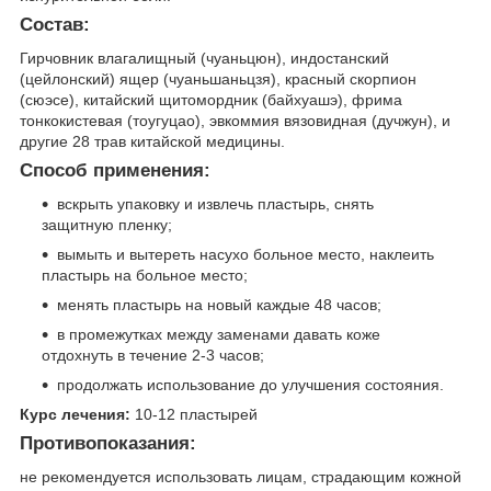
Состав:
Гирчовник влагалищный (чуаньцюн), индостанский
(цейлонский) ящер (чуаньшаньцзя), красный скорпион
(сюэсе), китайский щитомордник (байхуашэ), фрима
тонкокистевая (тоугуцао), эвкоммия вязовидная (дучжун), и
другие 28 трав китайской медицины.
Способ применения:
вскрыть упаковку и извлечь пластырь, снять
защитную пленку;
вымыть и вытереть насухо больное место, наклеить
пластырь на больное место;
менять пластырь на новый каждые 48 часов;
в промежутках между заменами давать коже
отдохнуть в течение 2-3 часов;
продолжать использование до улучшения состояния.
Курс лечения:
10-12 пластырей
Противопоказания:
не рекомендуется использовать лицам, страдающим кожной