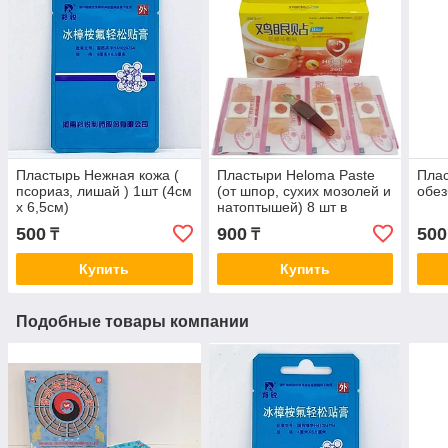
Пластырь Нежная кожа (
Пластыри Heloma Paste
Плас
псориаз, лишай ) 1шт (4см
(от шпор, сухих мозолей и
обе
x 6,5см)
натоптышей) 8 шт в
упаковке
500
900
500
₸
₸
Купить
Купить
Подобные товары компании