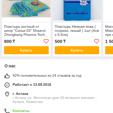
Пластырь костный от
Пластырь Нежная кожа (
Маг
шпор "Синьи 03" Shaanxi
псориаз, лишай ) 1шт (4см
Miao
Zhongbang Pharma-Tech ,
x 6,5см)
при 
4 шт
боли
900
500
1 5
₸
₸
Купить
Купить
О нас
92% положительных из 24 отзывов за год
Работает с 13.09.2016
г. Астана
г Астана ул. Желтоксан дом 30 интернет магазин ,
Астана, Казахстан
Контакты