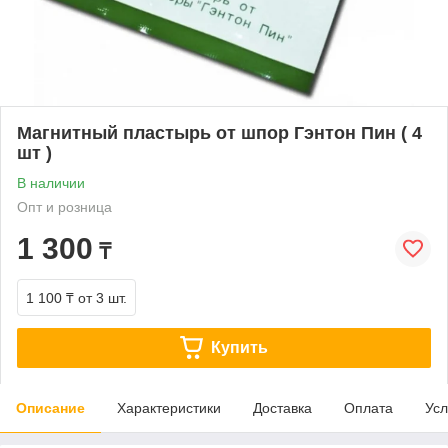
Магнитный пластырь от шпор Гэнтон Пин ( 4
шт )
В наличии
Опт и розница
1 300
₸
1 100 ₸
от 3 шт.
Купить
Описание
Характеристики
Доставка
Оплата
Усл