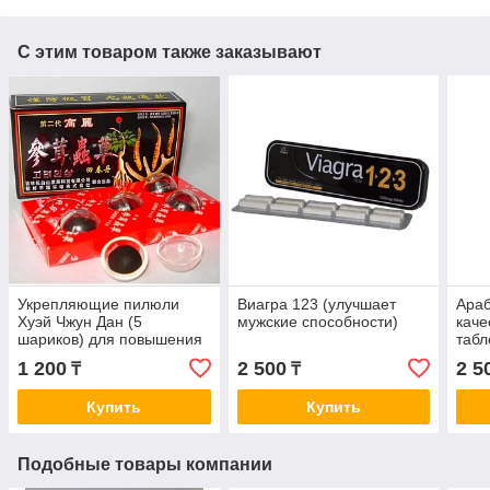
С этим товаром также заказывают
Укрепляющие пилюли
Виагра 123 (улучшает
Араб
Хуэй Чжун Дан (5
мужские способности)
каче
шариков) для повышения
табл
потенции
1 200
2 500
2 5
₸
₸
Купить
Купить
Подобные товары компании