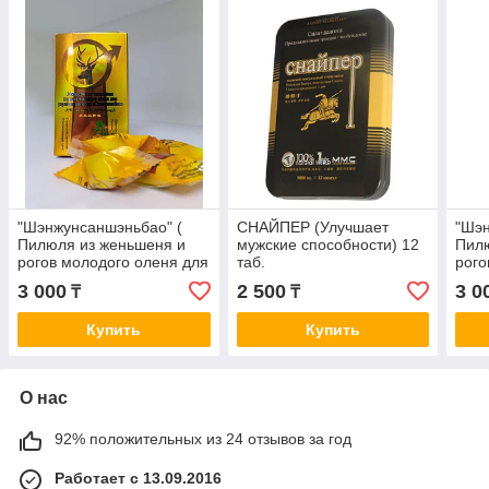
"Шэнжунсаншэньбао" (
СНАЙПЕР (Улучшает
"Шэн
Пилюля из женьшеня и
мужские способности) 12
Пил
рогов молодого оленя для
таб.
рого
укрепления почек ) 10шт
укре
3 000
2 500
3 0
₸
₸
Купить
Купить
О нас
92% положительных из 24 отзывов за год
Работает с 13.09.2016