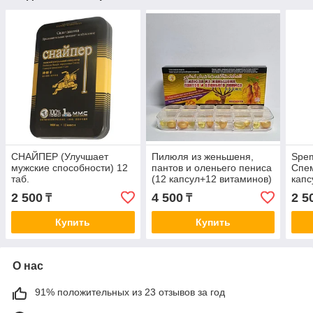
СНАЙПЕР (Улучшает
Пилюля из женьшеня,
Spem
мужские способности) 12
пантов и оленьего пениса
Спем
таб.
(12 капсул+12 витаминов)
капс
Heal
2 500
4 500
2 5
₸
₸
Купить
Купить
О нас
91% положительных из 23 отзывов за год