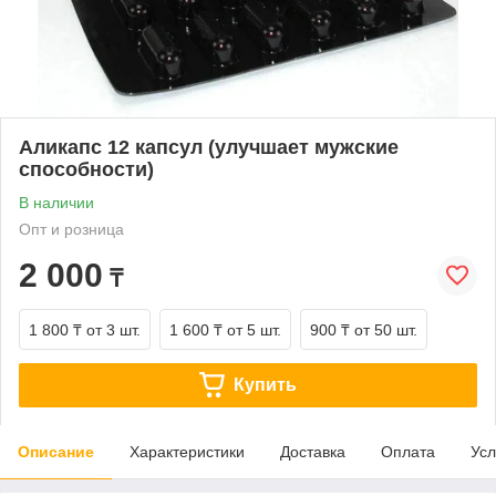
Аликапс 12 капсул (улучшает мужские
способности)
В наличии
Опт и розница
2 000
₸
1 800 ₸
от 3 шт.
1 600 ₸
от 5 шт.
900 ₸
от 50 шт.
Купить
Описание
Характеристики
Доставка
Оплата
Усл