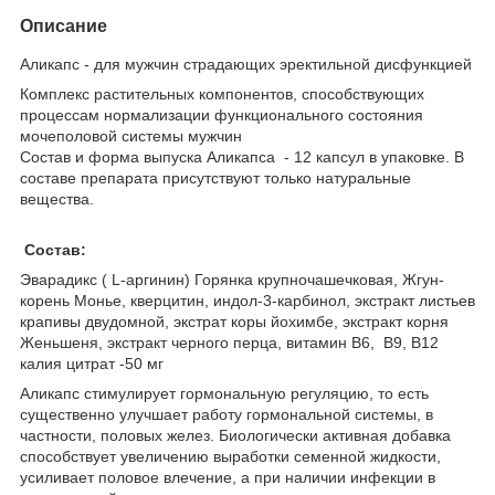
Описание
Аликапс - для мужчин страдающих эректильной дисфункцией
Комплекс растительных компонентов, способствующих
процессам нормализации функционального состояния
мочеполовой системы мужчин
Состав и форма выпуска Аликапса - 12 капсул в упаковке. В
составе препарата присутствуют только натуральные
вещества.
Состав:
Эварадикс ( L-аргинин) Горянка крупночашечковая, Жгун-
корень Монье, кверцитин, индол-3-карбинол, экстракт листьев
крапивы двудомной, экстрат коры йохимбе, экстракт корня
Женьшеня, экстракт черного перца, витамин В6, В9, В12
калия цитрат -50 мг
Аликапс стимулирует гормональную регуляцию, то есть
существенно улучшает работу гормональной системы, в
частности, половых желез. Биологически активная добавка
способствует увеличению выработки семенной жидкости,
усиливает половое влечение, а при наличии инфекции в