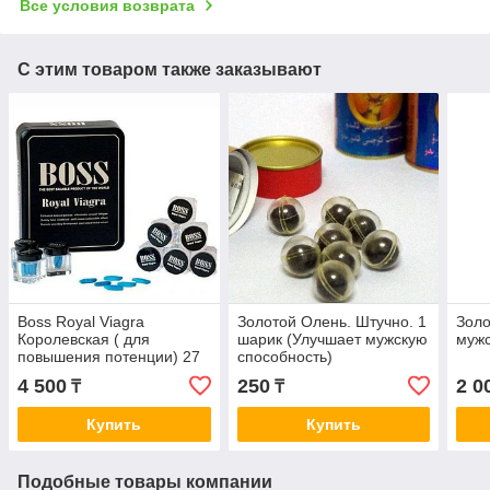
Все условия возврата
С этим товаром также заказывают
Boss Royal Viagra
Золотой Олень. Штучно. 1
Золо
Королевская ( для
шарик (Улучшает мужскую
мужс
повышения потенции) 27
способность)
таблеток Босс роял виагра
4 500
250
2 0
₸
₸
Купить
Купить
Подобные товары компании