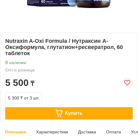
Nutraxin A-Oxi Formula / Нутраксин А-
Оксиформула, глутатион+ресвератрол, 60
таблеток
В наличии
Опт и розница
5 500
₸
5 300 ₸
от 3 шт.
Купить
Описание
Характеристики
Доставка
Оплата
Усл