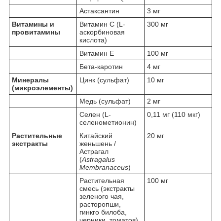
Астаксантин
3 мг
Витамины и
Витамин С (L-
300 мг
провитамины
аскорбиновая
кислота)
Витамин Е
100 мг
Бета-каротин
4 мг
Минералы
Цинк (сульфат)
10 мг
(микроэлементы)
Медь (сульфат)
2 мг
Селен (L-
0,11 мг (110 мкг)
селенометионин)
Растительные
Китайский
20 мг
экстракты
женьшень /
Астрагал
(
Astragalus
Membranaceus
)
Растительная
100 мг
смесь (экстракты
зеленого чая,
расторопши,
гинкго билоба,
черники, томатов)