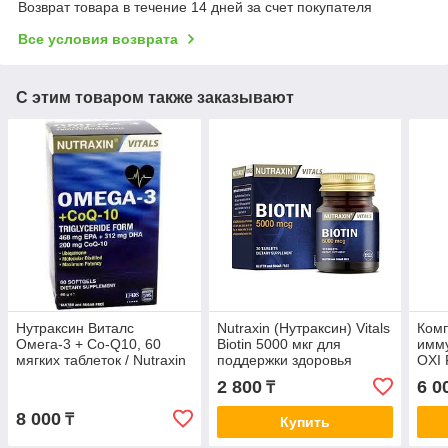
Возврат товара в течение 14 дней за счет покупателя
Все условия возврата
С этим товаром также заказывают
Нутраксин Виталс
Nutraxin (Нутраксин) Vitals
Комп
Омега-3 + Co-Q10, 60
Biotin 5000 мкг для
имму
мягких таблеток / Nutraxin
поддержки здоровья
OXI 
Vitals Omega-3 + Co-Q10
волос, кожи и ногтей., 30
2 800
6 0
₸
60 Softgel
таблеток
8 000
₸
Купить