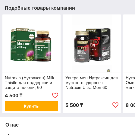
Подобные товары компании
Nutraxin (Нутраксин) Milk
Ультра мен Нутраксин для
Нутр
Thistle для поддержки и
мужского здоровья
Омег
защита печени, 60
Nutraxin Ultra Men 60
мягк
таблеток
таблеток
Vita
4 500
₸
60 S
5 500
8 0
₸
Купить
О нас