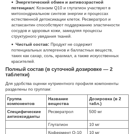
Энергетический обмен и антивозрастной
потенциал:
Коэнзим Q10 и глутатион участвуют в
митохондриальном синтезе энергии и процессах
естественной детоксикации клеток. Ресвератрол и
астаксантин способствуют поддержанию эластичности
сосудов и здоровья кожи, замедляя процессы
структурного увядания тканей.
Чистый состав:
Продукт не содержит
потенциальных аллергенов и балластных веществ,
таких как сахар, соль, крахмал, а также искусственных
красителей.
Полный состав (в суточной дозировке — 2
таблетки)
Для удобства оценки нутриентного профиля компоненты
разделены по группам:
Группа
Название
Дозировка (в 2
компонентов
вещества
табл.)
Специфические
Ресвератрол
500 мг
антиоксиданты
Глутатион
10 мг
Кофермент Q-10
10 мг