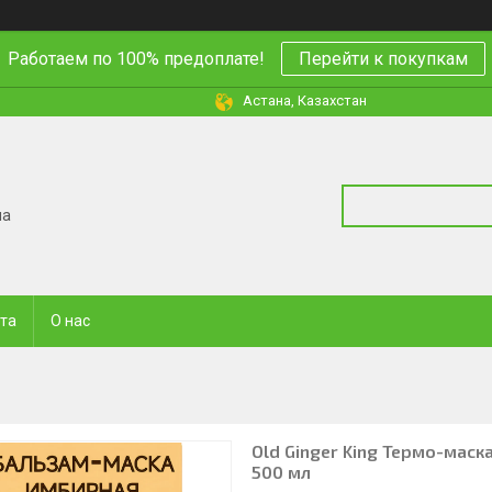
Работаем по 100% предоплате!
Перейти к покупкам
Астана, Казахстан
на
ата
О нас
Old Ginger King Термо-маск
500 мл