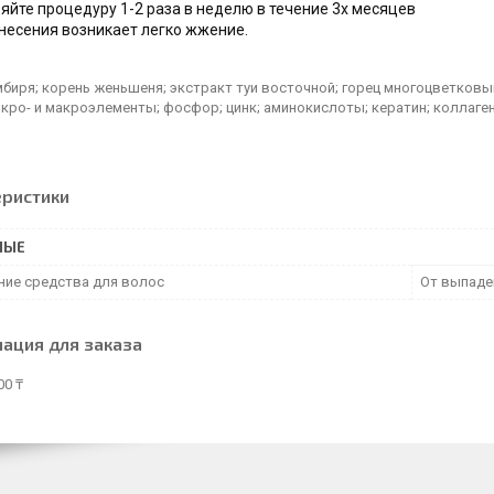
ряйте процедуру 1-2 раза в неделю в течение 3х месяцев
несения возникает легко жжение.
биря; корень женьшеня; экстракт туи восточной; горец многоцветковый
 микро- и макроэлементы; фосфор; цинк; аминокислоты; кератин; коллаг
еристики
НЫЕ
ние средства для волос
От выпаде
ация для заказа
00 ₸