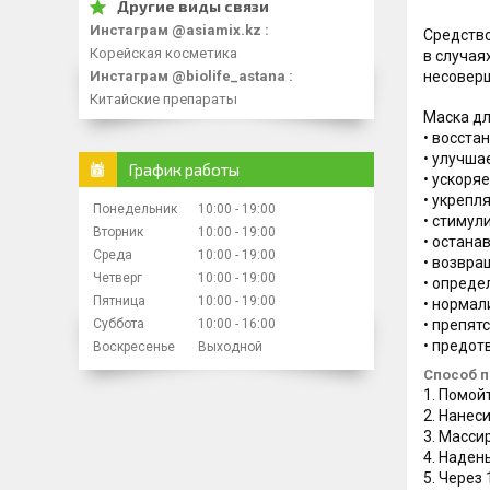
Инстаграм @asiamix.kz
Средство
Корейская косметика
в случая
Инстаграм @biolife_astana
несоверш
Китайские препараты
Маска дл
• восста
• улучша
График работы
• ускоряе
• укрепл
Понедельник
10:00
19:00
• стимул
Вторник
10:00
19:00
• остана
Среда
10:00
19:00
• возвра
Четверг
10:00
19:00
• опред
Пятница
10:00
19:00
• нормал
Суббота
10:00
16:00
• препят
• предот
Воскресенье
Выходной
Способ 
1. Помой
2. Нанеси
3. Масси
4. Наден
5. Через