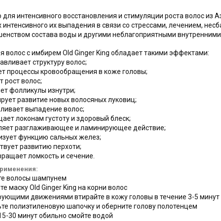
 для интенсивного восстановления и стимуляции роста волос из Аз
х интенсивного их выпадения в связи со стрессами, лечением, н
енством состава воды и другими неблагоприятными внутренними
я волос с имбирем Old Ginger King обладает такими эффектами:
навливает структуру волос;
ет процессы кровообращения в коже головы;
т рост волос;
яет фолликулы изнутри;
ирует развитие новых волосяных луковиц;
вливает выпадение волос;
щает локонам густоту и здоровый блеск;
еляет разглаживающее и ламинирующее действие;
изует функцию сальных желез;
ствует развитию перхоти;
вращает ломкость и сечение.
применения:
те волосы шампунем
те маску Old Ginger King на корни волос
рующими движениями втирайте в кожу головы в течение 3-5 минут
ьте полиэтиленовую шапочку и оберните голову полотенцем
 15-30 минут обильно смойте водой