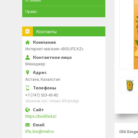
Отзывы
Прайс
Контакты
Интернет-магазин «BIOLIFE.KZ»
Менеджер
Астана, Казахстан
+7 (747) 523-43-82
Звонков нет, только WhatsApp
https://biolife.kz/
life_bio@mail.ru
Old Ging