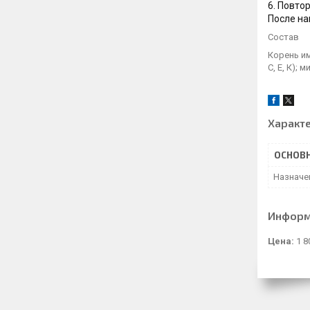
6. Повто
После на
Состав
Корень им
С, Е, К);
Характ
ОСНОВ
Назначе
Информ
Цена:
1 8