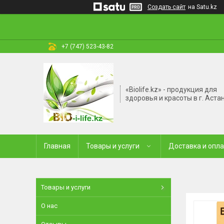
Создать сайт
на Satu.kz
+7 (747) 523-43-82
«Biolife.kz» - продукция для
здоровья и красоты в г. Аста
Главная
Товары и услуги
Доставка и опл
Товары и услуги
О нас