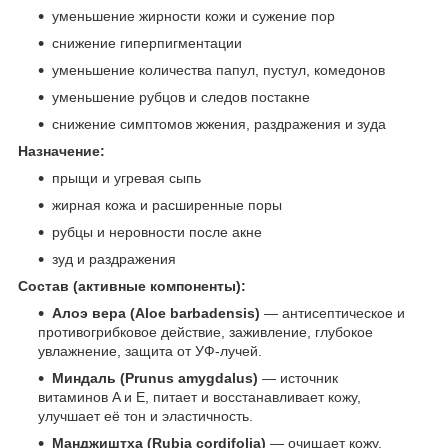
уменьшение жирности кожи и сужение пор
снижение гиперпигментации
уменьшение количества папул, пустул, комедонов
уменьшение рубцов и следов постакне
снижение симптомов жжения, раздражения и зуда
Назначение:
прыщи и угревая сыпь
жирная кожа и расширенные поры
рубцы и неровности после акне
зуд и раздражения
Состав (активные компоненты):
Алоэ вера (Aloe barbadensis)
— антисептическое и
противогрибковое действие, заживление, глубокое
увлажнение, защита от УФ‑лучей.
Миндаль (Prunus amygdalus)
— источник
витаминов A и E, питает и восстанавливает кожу,
улучшает её тон и эластичность.
Манджиштха (Rubia cordifolia)
— очищает кожу,