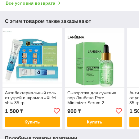
Все условия возврата
С этим товаром также заказывают
Антибактериальный гель
Сыворотка для сужения
Анти
от угрей и шрамов «Xi fei
пор Ланбена Pore
от у
shi» 35 гр
Minimizer Serum 2
35 г
LANBENA
1 500
900
1 5
₸
₸
Купить
Купить
Подобные товары компании