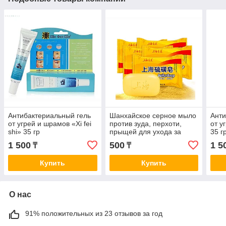
Антибактериальный гель
Шанхайское серное мыло
Анти
от угрей и шрамов «Xi fei
против зуда, перхоти,
от у
shi» 35 гр
прыщей для ухода за
35 г
кожей, противогрибковое
1 500
500
1 5
₸
₸
85 гр
Купить
Купить
О нас
91% положительных из 23 отзывов за год