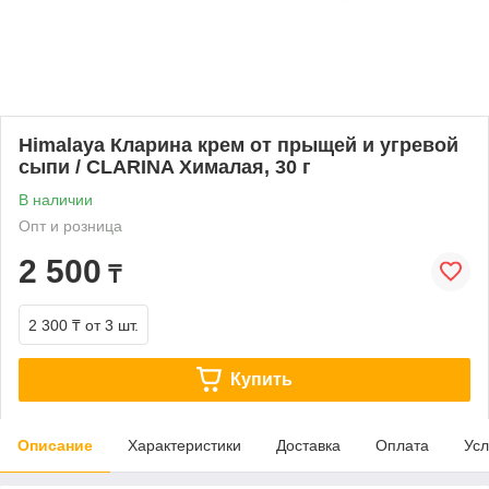
Himalaya Кларина крем от прыщей и угревой
сыпи / CLARINA Хималая, 30 г
В наличии
Опт и розница
2 500
₸
2 300 ₸
от 3 шт.
Купить
Описание
Характеристики
Доставка
Оплата
Усл