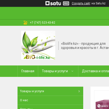
Создать сайт
на Satu.kz
+7 (747) 523-43-82
«Biolife.kz» - продукция для
здоровья и красоты в г. Аста
Главная
Товары и услуги
Доставка и опл
Товары и услуги
О нас