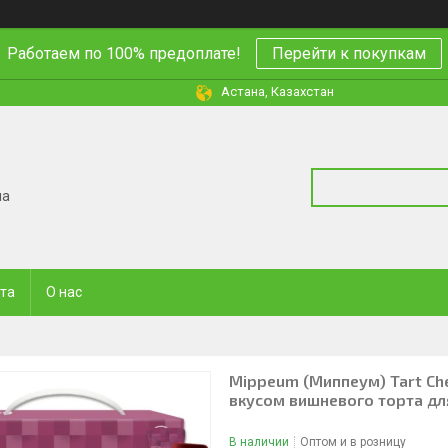
Работаем по 100% предоплате!
Перейти к покупкам
Астана, Казахстан
на
ата
О нас
Mippeum (Миппеум) Tart Che
вкусом вишневого торта дл
В наличии
Оптом и в розницу