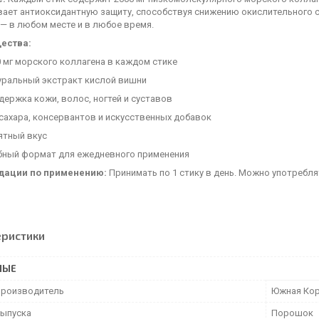
вает антиоксидантную защиту, способствуя снижению окислительного 
— в любом месте и в любое время.
ества:
 мг морского коллагена в каждом стике
уральный экстракт кислой вишни
ержка кожи, волос, ногтей и суставов
сахара, консервантов и искусственных добавок
ятный вкус
бный формат для ежедневного применения
дации по применению:
Принимать по 1 стику в день. Можно употребля
еристики
НЫЕ
производитель
Южная Ко
ыпуска
Порошок