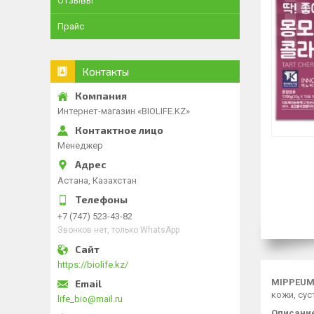
Отзывы
Прайс
Контакты
Интернет-магазин «BIOLIFE.KZ»
Менеджер
Астана, Казахстан
+7 (747) 523-43-82
Звонков нет, только WhatsApp
https://biolife.kz/
MIPPEUM 
кожи, сус
life_bio@mail.ru
Описани