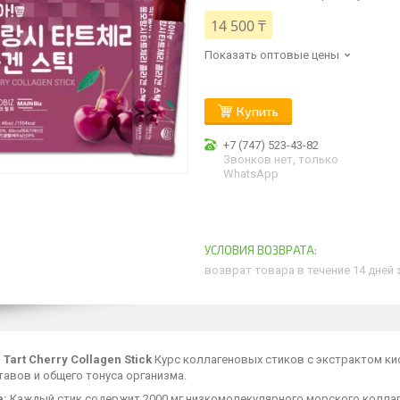
14 500 ₸
Показать оптовые цены
Купить
+7 (747) 523-43-82
Звонков нет, только
WhatsApp
возврат товара в течение 14 дней
Tart Cherry Collagen Stick
Курс коллагеновых стиков с экстрактом ки
тавов и общего тонуса организма.
е:
Каждый стик содержит 2000 мг низкомолекулярного морского коллаге