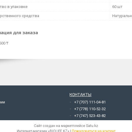
тво в упаковке
60 шт
арственного средства
Натураль
ация для заказа
500 ₸
КОНТАКТЫ
нии
+7 (707) 111-04-81
+7 (778) 110-52-32
+7 (747) 523-43-82
Сайт создан на маркетплейсе
Satu.kz
Интернет-магазин «BIOLIFE.KZ» |
Пожаловаться на контент