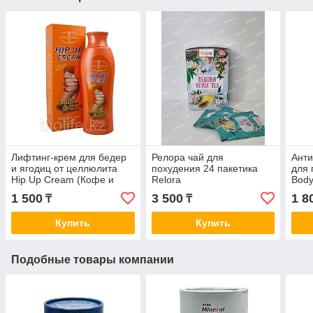
Лифтинг-крем для бедер
Релора чай для
Ант
и ягодиц от целлюлита
похудения 24 пакетика
для 
Hip Up Cream (Кофе и
Relora
Body
Чили)
осно
1 500
3 500
1 8
₸
₸
Купить
Купить
Подобные товары компании