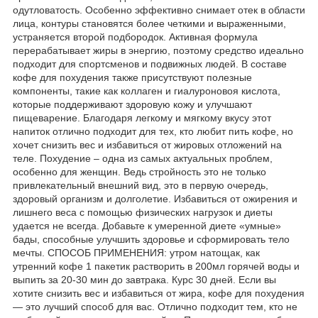
одутловатость. Особенно эффективно снимает отек в области
лица, контуры становятся более четкими и выраженными,
устраняется второй подбородок. Активная формула
перерабатывает жиры в энергию, поэтому средство идеально
подходит для спортсменов и подвижных людей. В составе
кофе для похудения также присутствуют полезные
компоненты, такие как коллаген и гиалуроновоя кислота,
которые поддерживают здоровую кожу и улучшают
пищеварение. Благодаря легкому и мягкому вкусу этот
напиток отлично подходит для тех, кто любит пить кофе, но
хочет снизить вес и избавиться от жировых отложений на
теле. Похудение – одна из самых актуальных проблем,
особенно для женщин. Ведь стройность это не только
привлекательный внешний вид, это в первую очередь,
здоровый организм и долголетие. Избавиться от ожирения и
лишнего веса с помощью физических нагрузок и диеты
удается не всегда. Добавьте к умеренной диете «умные»
бады, способные улучшить здоровье и сформировать тело
мечты. СПОСОБ ПРИМЕНЕНИЯ: утром натощак, как
утренний кофе 1 пакетик растворить в 200мл горячей воды и
выпить за 20-30 мин до завтрака. Курс 30 дней. Если вы
хотите снизить вес и избавиться от жира, кофе для похудения
— это лучший способ для вас. Отлично подходит тем, кто не