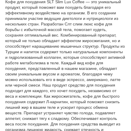
Кофе для похудения SLT Slim Lux Coffee — это уникальный
продукт, который поможет вам похудеть благодаря его
эффективному воздействию на организм. В его создании
принимали участие ведущие диетологи и нутрициологи из
нескольких стран. Разработан Слт слим люкс кофе для
борьбы с избыточной массой тела, помогает худеть,
сохраняя оптимальный вес. Комбинированный препарат,
который не только обладает эффектом жиросжигания, но и
способствует наращиванию мышечных структур. Продукты из
Турции и напиток содержит только натуральные компоненты
и гидролизованный коллаген, которые способствуют активной
работе метаболизма в теле. Каждый вид кофе для
похудения, представленный в нашем магазине, обладает
своим уникальным вкусом и ароматом, благодаря чему
можно использовать его в виде эспрессо, американо, латте
или черной смеси. Наш продукт средство для похудения
подходит для каждого, кто хочет похудеть, независимо от
веса и комплекции. Как жиросжигатель, кофе для быстрого
похудения содержит Л-карнитин, который поможет снизить
лишний жир в вашем теле и ускорит процесс обмена
веществ. Препарат устраняет чувство голода, подавляет
аппетит, снижает тягу к сладкому. Обеспечивает контроль
веса после похудания. Для похудения средства выводит из
организма лишнюю жидкость, снижает отечность и