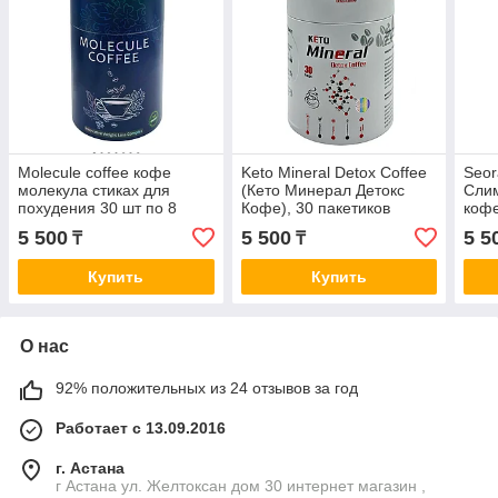
Molecule coffee кофе
Keto Mineral Detox Coffee
Seor
молекула стиках для
(Кето Минерал Детокс
Сли
похудения 30 шт по 8
Кофе), 30 пакетиков
кофе
грамм
шт
5 500
5 500
5 5
₸
₸
Купить
Купить
О нас
92% положительных из 24 отзывов за год
Работает с 13.09.2016
г. Астана
г Астана ул. Желтоксан дом 30 интернет магазин ,