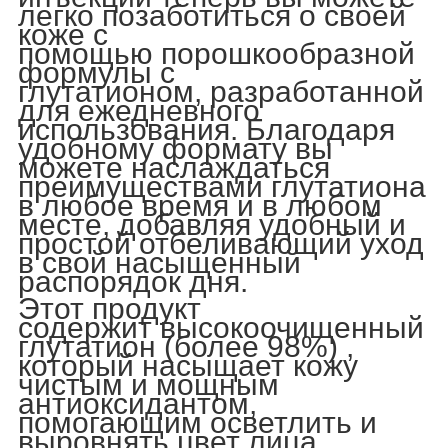
легко позаботиться о своей
коже с
помощью
порошкообразной
формулы с
глутатионом,
разработанной
для ежедневного
использования. Благодаря
удобному формату вы
можете наслаждаться
преимуществами глутатиона
в любое время и в любом
месте, добавляя удобный и
простой отбеливающий уход
в свой насыщенный
распорядок дня.
Этот продукт
содержит
высокоочищенный
глутатион (более 98%)
,
который насыщает кожу
чистым и мощным
антиоксидантом,
помогающим осветлить и
выровнять цвет лица.