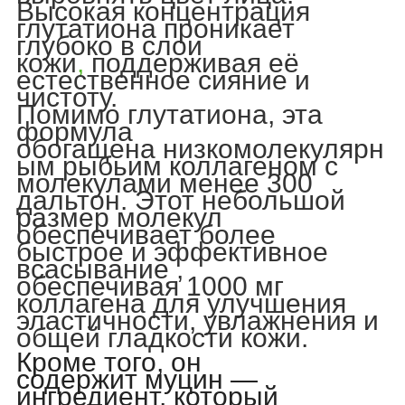
Высокая концентрация
глутатиона проникает
глубоко в слои
кожи
,
поддерживая её
естественное сияние и
чистоту.
Помимо глутатиона, эта
формула
обогащена
низкомолекулярн
ым рыбьим коллагеном
с
молекулами менее 300
дальтон. Этот небольшой
размер молекул
обеспечивает
более
быстрое и эффективное
всасывание
,
обеспечивая
1000 мг
коллагена
для улучшения
эластичности, увлажнения и
общей гладкости кожи.
Кроме того, он
содержит
муцин
—
ингредиент, который