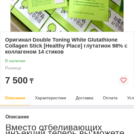
Оригинал Double Toning White Glutathione
Collagen Stick [Healthy Place] глутатион 98% с
коллагеном 14 стиков
В наличии
Розница
7 500
₸
Описание
Характеристики
Доставка
Оплата
Усл
Описание
Вместо отбеливающих
инъекций теперь вы можете