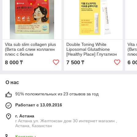
Vita sub slim collagen plus
Double Toning White
Vita
(Вита саб слим коллаген
Liposomal Glutathione
(Вит
плюс с белым
[Healthy Place] Глутатион
плю
глутатионом) white
липосомный в стиках 30
глут
8 000
7 500
6 0
₸
₸
glutathione 30шт
штук
glut
О нас
91% положительных из 23 отзывов за год
Работает с 13.09.2016
г. Астана
г Астана ул. Желтоксан дом 30 интернет магазин ,
Астана, Казахстан
Контакты