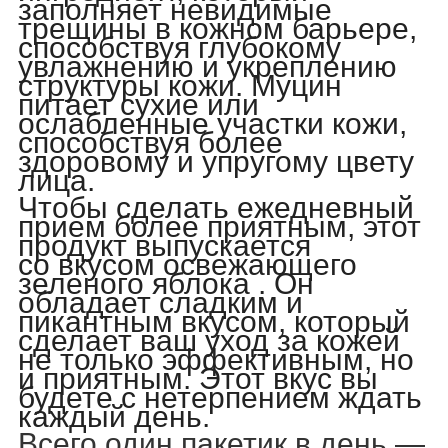
заполняет невидимые
трещины в кожном барьере,
способствуя глубокому
увлажнению и укреплению
структуры кожи. Муцин
питает сухие или
ослабленные участки кожи,
способствуя более
здоровому и упругому цвету
лица.
Чтобы сделать ежедневный
прием более приятным, этот
продукт выпускается
со
вкусом освежающего
зеленого яблока
. Он
обладает сладким и
пикантным вкусом, который
сделает ваш уход за кожей
не только эффективным, но
и приятным. Этот вкус вы
будете с нетерпением ждать
каждый день.
Всего
один пакетик в день
—