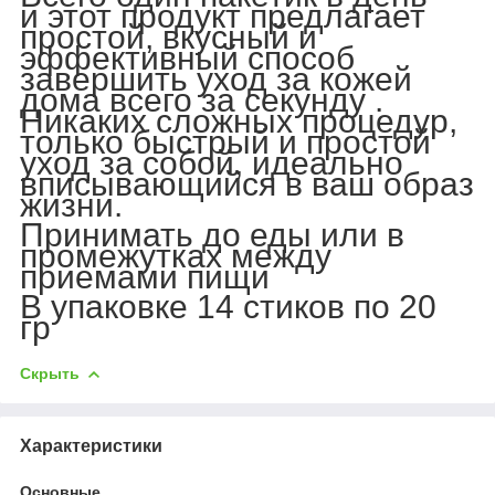
и этот продукт предлагает
простой, вкусный и
эффективный способ
завершить уход за кожей
дома всего за
секунду
.
Никаких сложных процедур,
только быстрый и простой
уход за собой, идеально
вписывающийся в ваш образ
жизни.
Принимать до еды или в
промежутках между
приемами пищи
В упаковке 14 стиков по 20
гр
Скрыть
Характеристики
Основные