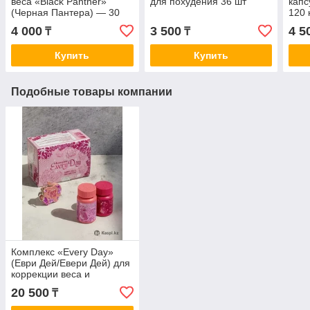
веса «Black Panther»
для похудения 36 шт
капс
(Черная Пантера) — 30
120 
шт.
4 000
3 500
4 5
₸
₸
Купить
Купить
Подобные товары компании
Комплекс «Every Day»
(Еври Дей/Евери Дей) для
коррекции веса и
поддержки метаболизма,
20 500
₸
60+30