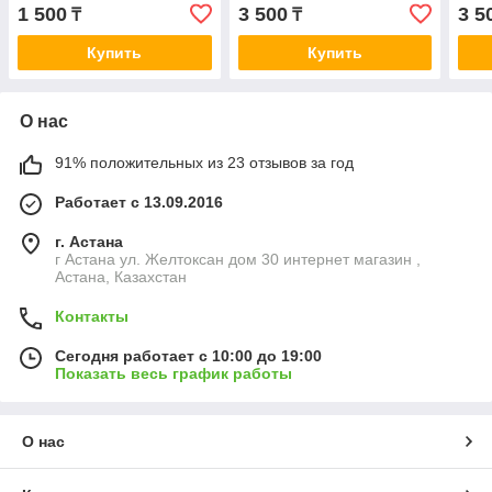
уходу за лицом с линчжи
уход
1 500
3 500
3 5
₸
₸
для женщин
кор
Купить
Купить
О нас
91% положительных из 23 отзывов за год
Работает с 13.09.2016
г. Астана
г Астана ул. Желтоксан дом 30 интернет магазин ,
Астана, Казахстан
Контакты
Сегодня работает с 10:00 до 19:00
Показать весь график работы
О нас