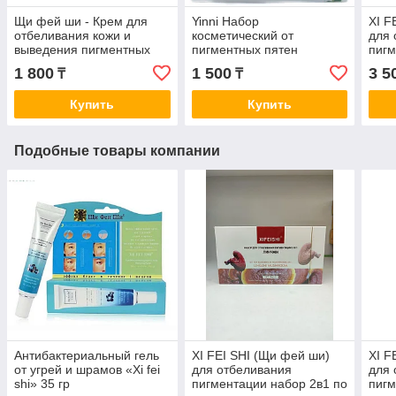
Щи фей ши - Крем для
Yinni Набор
XI F
отбеливания кожи и
косметический от
для 
выведения пигментных
пигментных пятен
пигм
пятен ( подмышки,
«Зеленый чай» 2 в 1
уход
1 800
1 500
3 5
₸
₸
промежность, ягодицы,
для
грудь )
Купить
Купить
Подобные товары компании
Антибактериальный гель
XI FEI SHI (Щи фей ши)
XI F
от угрей и шрамов «Xi fei
для отбеливания
для 
shi» 35 гр
пигментации набор 2в1 по
пигм