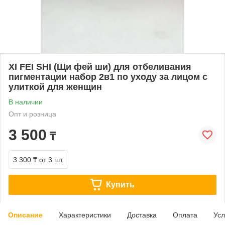
XI FEI SHI (Щи фей ши) для отбеливания
пигментации набор 2в1 по уходу за лицом с
улиткой для женщин
В наличии
Опт и розница
3 500
₸
3 300 ₸
от 3 шт.
Купить
Описание
Характеристики
Доставка
Оплата
Усл