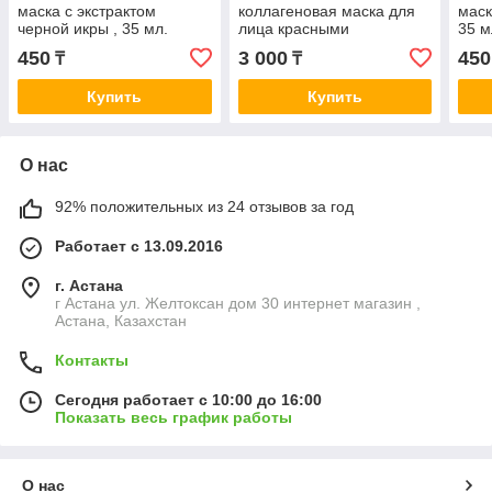
маска с экстрактом
коллагеновая маска для
маск
черной икры , 35 мл.
лица красными
35 м
водорослями 500 гр
450
3 000
450
₸
₸
Купить
Купить
О нас
92% положительных из 24 отзывов за год
Работает с 13.09.2016
г. Астана
г Астана ул. Желтоксан дом 30 интернет магазин ,
Астана, Казахстан
Контакты
Сегодня работает с 10:00 до 16:00
Показать весь график работы
О нас