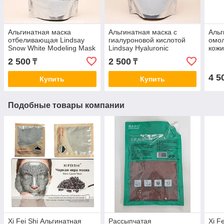
Альгинатная маска
Альгинатная маска c
Альг
отбеливающая Lindsay
гиалуроновой кислотой
омол
Snow White Modeling Mask
Lindsay Hyaluronic
кожи
240 г
Modeling Mask 240 г
1000
2 500
2 500
₸
₸
4 5
Купить
Купить
Подобные товары компании
Xi Fei Shi Альгинатная
Рассыпчатая
Xi F