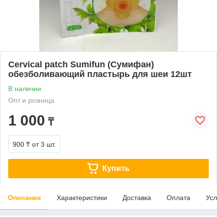
Cervical patch Sumifun (Сумифан)
обезболивающий пластырь для шеи 12шт
В наличии
Опт и розница
1 000
₸
900 ₸
от 3 шт.
Купить
Описание
Характеристики
Доставка
Оплата
Усл