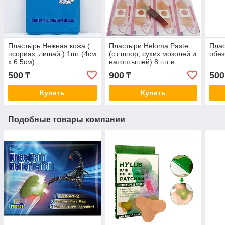
Пластырь Нежная кожа (
Пластыри Heloma Paste
Плас
псориаз, лишай ) 1шт (4см
(от шпор, сухих мозолей и
обе
x 6,5см)
натоптышей) 8 шт в
упаковке
500
900
500
₸
₸
Купить
Купить
Подобные товары компании