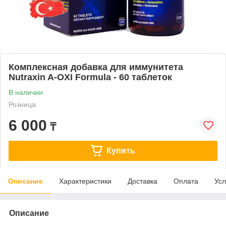
Комплексная добавка для иммунитета
Nutraxin A-OXI Formula - 60 таблеток
В наличии
Розница
6 000
₸
Купить
Описание
Характеристики
Доставка
Оплата
Усл
Описание