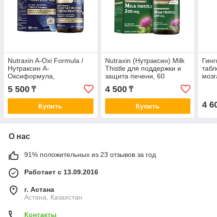
Nutraxin A-Oxi Formula /
Nutraxin (Нутраксин) Milk
Гинг
Нутраксин А-
Thistle для поддержки и
табл
Оксиформула,
защита печени, 60
мозг
глутатион+ресвератрол,
таблеток
Bilo
5 500
4 500
₸
₸
60 таблеток
4 6
Купить
Купить
О нас
91% положительных из 23 отзывов за год
Работает с 13.09.2016
г. Астана
Астана, Казахстан
Контакты