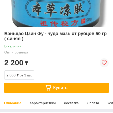
Бэньцао Цзин Фу - чудо мазь от рубцов 50 гр
( синяя )
В наличии
Опт и розница
2 200
₸
2 000 ₸
от 3 шт.
Купить
Описание
Характеристики
Доставка
Оплата
Усл