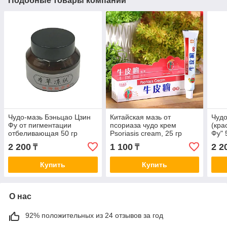
Подобные товары компании
Чудо-мазь Бэньцао Цзин
Китайская мазь от
Чудо
Фу от пигментации
псориаза чудо крем
(кра
отбеливающая 50 гр
Psoriasis cream, 25 гр
Фу" 
2 200
1 100
2 2
₸
₸
Купить
Купить
О нас
92% положительных из 24 отзывов за год