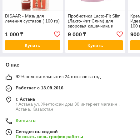
DISAAR - Мазь для
Пробиотики Lacto-Fit Slim
Крем
лечения суставов ( 100 гр)
(Лакто-Фит Слим) для
Идеа
здоровья кишечника и
100 
контроля веса. 60 саше
1 000
9 000
900
₸
₸
Купить
Купить
О нас
92% положительных из 24 отзывов за год
Работает с 13.09.2016
г. Астана
г Астана ул. Желтоксан дом 30 интернет магазин ,
Астана, Казахстан
Контакты
Сегодня выходной
Показать весь график работы