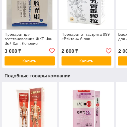
Препарат для
Препарат от гастрита 999
Баох
восстановления ЖКТ Чан
«Вэйтан» 6 пак.
для 
Вей Кан. Лечение
гастрита
3 000
2 800
2 0
₸
₸
Купить
Купить
Подобные товары компании