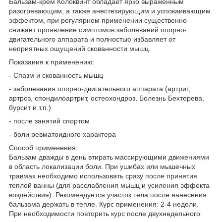
Бальзам-крем Колоквинт обладает ярко выраженным
разогревающим, а также анестезирующим и успокаивающим
эффектом, при регулярном применении существенно
снижает проявление симптомов заболеваний опорно-
двигательного аппарата и полностью избавляет от
неприятных ощущений скованности мышц.
Показания к применению:
- Спазм и скованность мышц
- заболевания опорно-двигательного аппарата (артрит,
артроз, спондилоартрит, остеохондроз, Болезнь Бехтерева,
бурсит и т.п.)
- после занятий спортом
- боли ревматоидного характера
Способ применения:
Бальзам дважды в день втирать массирующими движениями
в область локализации боли. При ушибах или мышечных
травмах необходимо использовать сразу после принятия
теплой ванны (для расслабления мышц и усиления эффекта
воздействия). Рекомендуется участок тела после нанесения
бальзама держать в тепле. Курс применения: 2-4 недели.
При необходимости повторить курс после двухнедельного