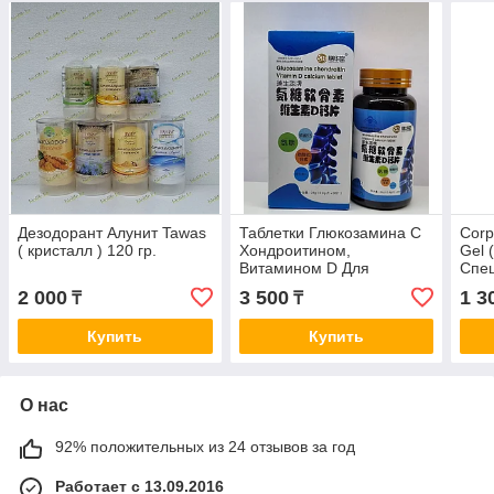
Дезодорант Алунит Tawas
Таблетки Глюкозамина С
Corp
( кристалл ) 120 гр.
Хондроитином,
Gel 
Витамином D Для
Спе
Здоровья Хрящевой
обез
2 000
3 500
1 3
₸
₸
Ткани, Суставов, Связок,
мышц
Костей 30 кап.
Купить
Купить
О нас
92% положительных из 24 отзывов за год
Работает с 13.09.2016