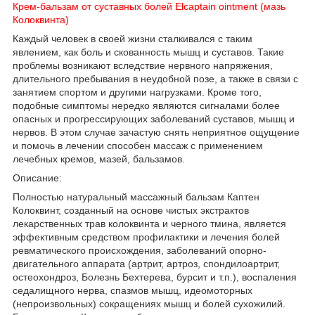
Крем-бальзам от суставных болей Elcaptain ointment (мазь
Колоквинта)
Каждый человек в своей жизни сталкивался с таким
явлением, как боль и скованность мышц и суставов. Такие
проблемы возникают вследствие нервного напряжения,
длительного пребывания в неудобной позе, а также в связи с
занятием спортом и другими нагрузками. Кроме того,
подобные симптомы нередко являются сигналами более
опасных и прогрессирующих заболеваний суставов, мышц и
нервов. В этом случае зачастую снять неприятное ощущение
и помочь в лечении способен массаж с применением
лечебных кремов, мазей, бальзамов.
Описание:
Полностью натуральный массажный бальзам Каптен
Колоквинт, созданный на основе чистых экстрактов
лекарственных трав колоквинта и черного тмина, является
эффективным средством профилактики и лечения болей
ревматического происхождения, заболеваний опорно-
двигательного аппарата (артрит, артроз, спондилоартрит,
остеохондроз, Болезнь Бехтерева, бурсит и т.п.), воспаления
седалищного нерва, спазмов мышц, идеомоторных
(непроизвольных) сокращениях мышц и болей сухожилий.