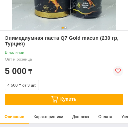
Эпимедиумная паста Q7 Gold macun (230 гр,
Турция)
В наличии
Опт и розница
5 000
₸
4 500 ₸
от 3 шт.
Купить
Описание
Характеристики
Доставка
Оплата
Усл