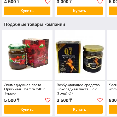
4 500
3 000
5 0
₸
₸
Купить
Купить
Подобные товары компании
Эпимедиумная паста
Возбуждающее средство
Secr
Оригинал Themra 240 г.
шоколадная паста Gold
wom
Турция
(Голд) Q7
5 500
3 500
800
₸
₸
Купить
Купить