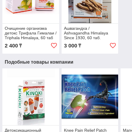
Очищение организма
Ашвагандха /
детокс Трифала Гималаи /
Ashvagandha Himalaya
Triphala Himalaya, 60 таб
Since 1930, 60 таб.
2 400
3 000
₸
₸
Подобные товары компании
Детоксикационный
Knee Pain Relief Patch
Магн