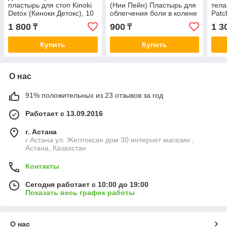
пластырь для стоп Kinoki
(Нии Пейн) Пластырь для
тела
Detox (Киноки Детокс), 10
облегчения боли в колене
Patc
шт.
12шт
Боди
1 800
900
1 3
₸
₸
Купить
Купить
О нас
91% положительных из 23 отзывов за год
Работает с 13.09.2016
г. Астана
г Астана ул. Желтоксан дом 30 интернет магазин ,
Астана, Казахстан
Контакты
Сегодня работает с 10:00 до 19:00
Показать весь график работы
О нас