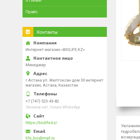
Отзывы
Прайс
Контакты
Интернет-магазин «BIOLIFE.KZ»
Менеджер
г Астана ул. Желтоксан дом 30 интернет
магазин, Астана, Казахстан
+7 (747) 523-43-82
Звонков нет, только WhatsApp
https://biolife.kz/
Увлажняю
гидробала
возвраща
life_bio@mail.ru