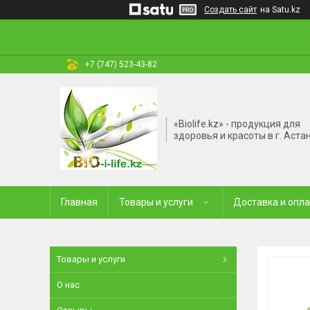
Создать сайт
на Satu.kz
+7 (747) 523-43-82
«Biolife.kz» - продукция для
здоровья и красоты в г. Аста
Главная
Товары и услуги
Доставка и опл
Товары и услуги
О нас