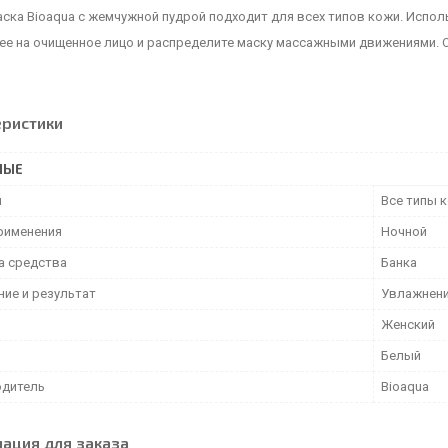
ска Bioaqua с жемчужной пудрой подходит для всех типов кожи. Исполь
ее на очищенное лицо и распределите маску массажными движениями. О
еристики
НЫЕ
и
Все типы 
рименения
Ночной
а средства
Банка
ние и результат
Увлажнени
Женский
Белый
дитель
Bioaqua
ация для заказа