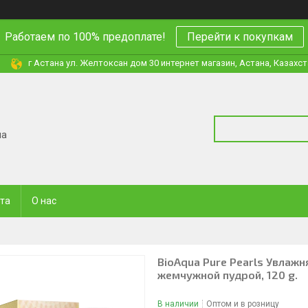
Работаем по 100% предоплате!
Перейти к покупкам
г Астана ул. Желтоксан дом 30 интернет магазин, Астана, Казахс
на
ата
О нас
BioAqua Pure Pearls Увлаж
жемчужной пудрой, 120 g.
В наличии
Оптом и в розницу