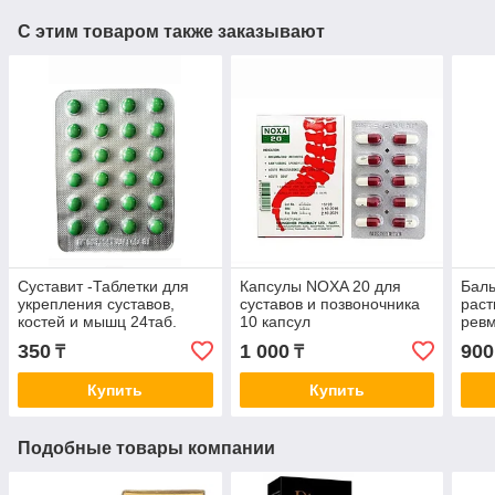
С этим товаром также заказывают
Суставит -Таблетки для
Капсулы NOXA 20 для
Баль
укрепления суставов,
суставов и позвоночника
раст
костей и мышц 24таб.
10 капсул
ревм
осте
350
1 000
900
₸
₸
Купить
Купить
Подобные товары компании