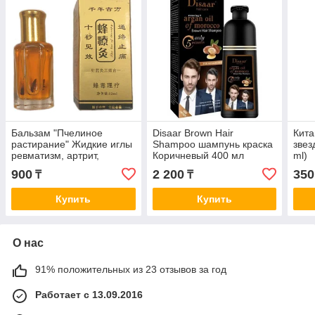
Бальзам "Пчелиное
Disaar Brown Hair
Кита
растирание" Жидкие иглы
Shampoo шампунь краска
звез
ревматизм, артрит,
Коричневый 400 мл
ml)
остеоартрит (12 мл)
900
2 200
350
₸
₸
Купить
Купить
О нас
91% положительных из 23 отзывов за год
Работает с 13.09.2016