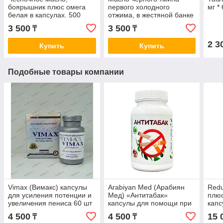
боярышник плюс омега
первого холодного
мг *
белая в капсулах. 500
отжима, в жестяной банке
капсул
100 мл Hemani black seed
3 500
3 500
₸
₸
oil
2 3
Купить
Купить
Подобные товары компании
Vimax (Вимакс) капсулы
Arabiyan Med (Арабиян
Redu
для усиления потенции и
Мед) «Антитабак»
плю
увеличения пениса 60 шт
капсулы для помощи при
капс
отказе от курения 150шт
шт
4 500
4 500
15 
₸
₸