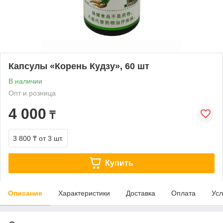
Капсулы «Корень Кудзу», 60 шт
В наличии
Опт и розница
4 000
₸
3 800 ₸
от 3 шт.
Купить
Описание
Характеристики
Доставка
Оплата
Усл