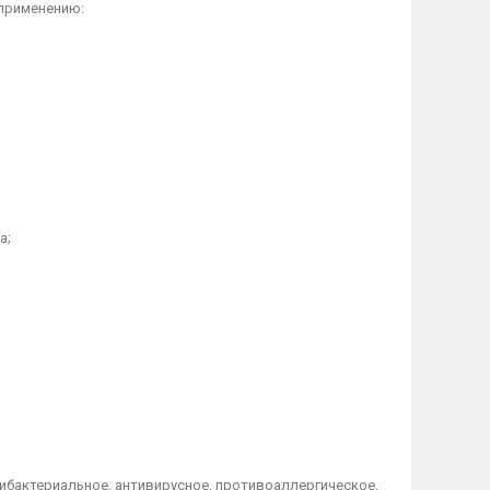
 применению:
а;
ибактериальное, антивирусное, противоаллергическое,