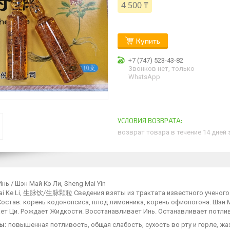
4 500 ₸
Купить
+7 (747) 523-43-82
Звонков нет, только
WhatsApp
возврат товара в течение 14 дней
нь / Шэн Май Кэ Ли, Sheng Mai Yin
ai Ke Li, 生脉饮/生脉颗粒 Сведения взяты из трактата известного ученого–м
. Состав: корень кодонопсиса, плод лимонника, корень офиопогона. Шэн
ет Ци. Рождает Жидкости. Восстанавливает Инь. Останавливает потлив
ы:
повышенная потливость, общая слабость, сухость во рту и горле, ж