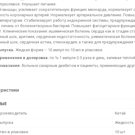
пухолевое. Улучшает питание
й мышцы, усиливает сократительную функцию миокарда, нормализует с
ость коронарных артерий. Нормализует артериальное давление. Повыша
емпературам. Стабилизирует работу эндокринной системы, предупрежд
 печень от болезнетворных бактерий. Повышает фагоцитарные функции 
. Клинические показания: ишемическая болезнь сердца как в стадии ст
ный шок, аритмия, сердечная недостаточность, ревматическая болезнь
нный шок, сердечная астма, стенокардия; а также для предупреждения
ыпуска.
Жидкая форма – 10 ампул по 10 мл в упаковке.
рименения и дозировка:
по ½-1 ампуле 2-3 раза в день, запивая тепло
показания:
больные сахарным диабетом и пациенты, применяющие друг
еристики
НЫЕ
производитель
Китай
ыпуска
Жидкость
тво в упаковке
10 шт