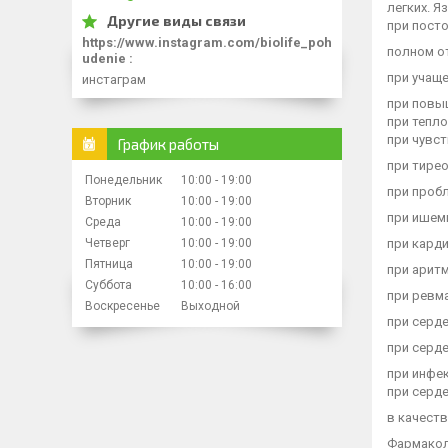
легких. Я
при посто
https://www.instagram.com/biolife_poh
полном от
udenie
при учаще
инстаграм
при повы
при тепло
при чувст
График работы
при тире
Понедельник
10:00
19:00
при проб
Вторник
10:00
19:00
при ишеми
Среда
10:00
19:00
при кард
Четверг
10:00
19:00
Пятница
10:00
19:00
при аритм
Суббота
10:00
16:00
при ревм
Воскресенье
Выходной
при серд
при серд
при инфе
при серде
в качест
Фармакол