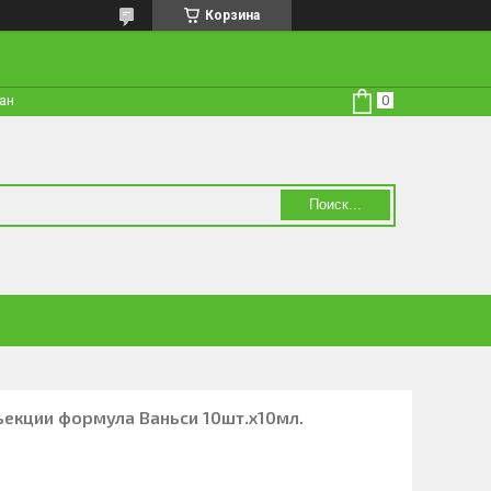
Корзина
тан
Поиск...
екции формула Ваньси 10шт.х10мл.