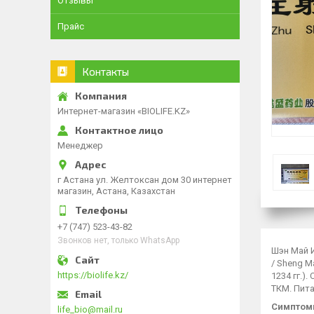
Отзывы
Прайс
Контакты
Интернет-магазин «BIOLIFE.KZ»
Менеджер
г Астана ул. Желтоксан дом 30 интернет
магазин, Астана, Казахстан
+7 (747) 523-43-82
Звонков нет, только WhatsApp
Шэн Май И
/ Sheng M
https://biolife.kz/
1234 гг.)
ТКМ. Пита
Симптом
life_bio@mail.ru