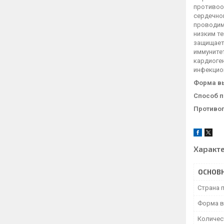
противоо
сердечно
проводим
низким т
защищает
иммунитет
кардиоген
инфекцио
Форма в
Способ п
Противо
Характ
ОСНОВ
Страна 
Форма в
Количес