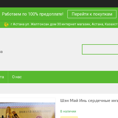
Работаем по 100% предоплате!
Перейти к покупкам
г Астана ул. Желтоксан дом 30 интернет магазин, Астана, Казахс
на
ата
О нас
Шэн Май Инь сердечные инъ
В наличии