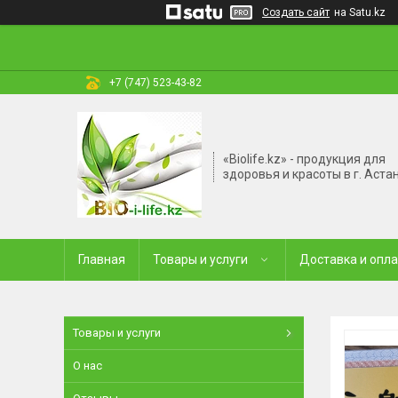
Создать сайт
на Satu.kz
+7 (747) 523-43-82
«Biolife.kz» - продукция для
здоровья и красоты в г. Аста
Главная
Товары и услуги
Доставка и опл
Товары и услуги
О нас