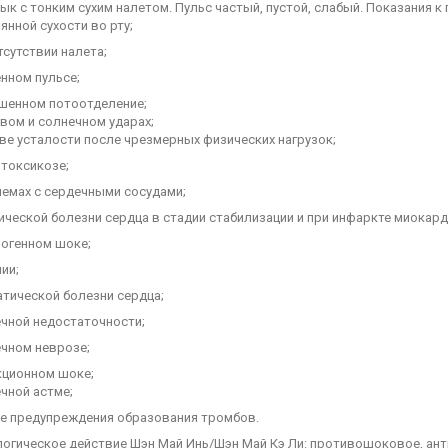
зык с тонким сухим налетом. Пульс частый, пустой, слабый. Показания к
янной сухости во рту;
сутствии налета;
нном пульсе;
шенном потоотделение;
вом и солнечном ударах;
ве усталости после чрезмерных физических нагрузок;
отоксикозе;
лемах с сердечными сосудами;
ческой болезни сердца в стадии стабилизации и при инфаркте миокард
иогенном шоке;
ии;
атической болезни сердца;
ечной недостаточности;
ечном неврозе;
кционном шоке;
чной астме;
ве предупреждения образования тромбов.
огическое действие Шэн Май Инь/Шэн Май Кэ Ли: противошоковое, ант