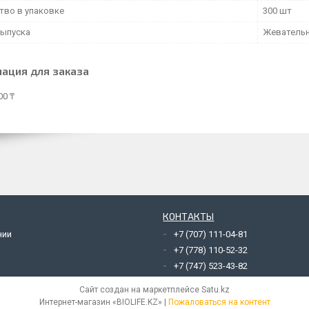
тво в упаковке
300 шт
ыпуска
Жевательн
ация для заказа
00 ₸
КОНТАКТЫ
нии
+7 (707) 111-04-81
+7 (778) 110-52-32
+7 (747) 523-43-82
Сайт создан на маркетплейсе
Satu.kz
Интернет-магазин «BIOLIFE.KZ» |
Пожаловаться на контент