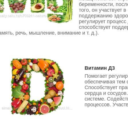
беременности, после
того, он участвует в
поддержанию здоров
регулирует процесс 
способствует подде
амять, речь, мышление, внимание и т. д.).
Витамин Д3
Помогает регулир
обеспечивая тем 
Способствует пр
сердца и сосудов
системе. Содейст
процессов. Участ