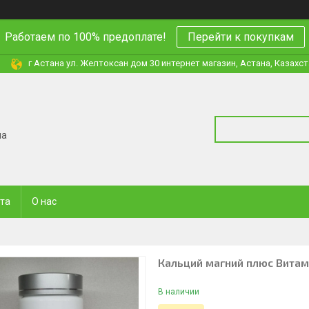
Работаем по 100% предоплате!
Перейти к покупкам
г Астана ул. Желтоксан дом 30 интернет магазин, Астана, Казахс
на
ата
О нас
Кальций магний плюс Витами
В наличии