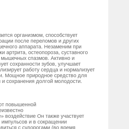
ается организмом, способствует
рации после переломов и других
ечного аппарата. Незаменим при
и артрита, остеопороза, суставного
и мышечных спазмов. Активно и
ует сохранности зубов, улучшает
илизирует работу сердца и нормализует
ви. Мощное природное средство для
 и сохранения долгой молодости.
от повышенной
еизвестно
е» воздействие Он также участвует
 импульсов и в сокращении
виться с судорогами
(во время