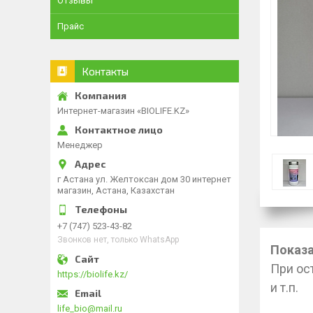
Отзывы
Прайс
Контакты
Интернет-магазин «BIOLIFE.KZ»
Менеджер
г Астана ул. Желтоксан дом 30 интернет
магазин, Астана, Казахстан
+7 (747) 523-43-82
Звонков нет, только WhatsApp
Показа
При ос
https://biolife.kz/
и т.п.
life_bio@mail.ru