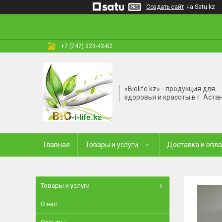
Создать сайт
на Satu.kz
+7 (747) 523-43-82
«Biolife.kz» - продукция для
здоровья и красоты в г. Аста
Главная
Товары и услуги
Доставка и опл
Товары и услуги
О нас