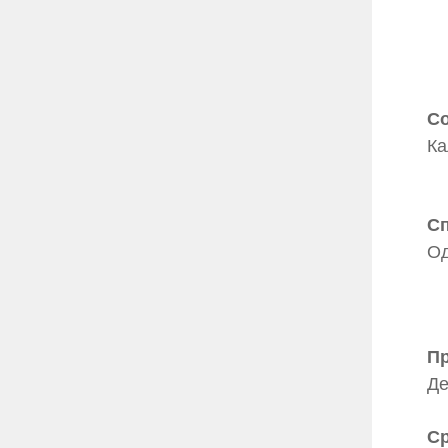
Со
Ка
Сп
Од
Пр
Де
Ср