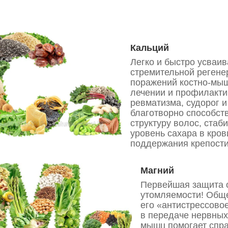
Кальций
Легко и быстро усваив
стремительной регене
поражений костно-мыш
лечении и профилактик
ревматизма, судорог 
благотворно способств
структуру волос, стаб
уровень сахара в кро
поддержания крепости
Магний
Первейшая защита 
утомляемости! Общ
его «антистрессово
в передаче нервных
мышц помогает спра