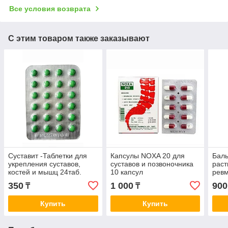
Все условия возврата
С этим товаром также заказывают
Суставит -Таблетки для
Капсулы NOXA 20 для
Баль
укрепления суставов,
суставов и позвоночника
раст
костей и мышц 24таб.
10 капсул
ревм
осте
350
1 000
900
₸
₸
Купить
Купить