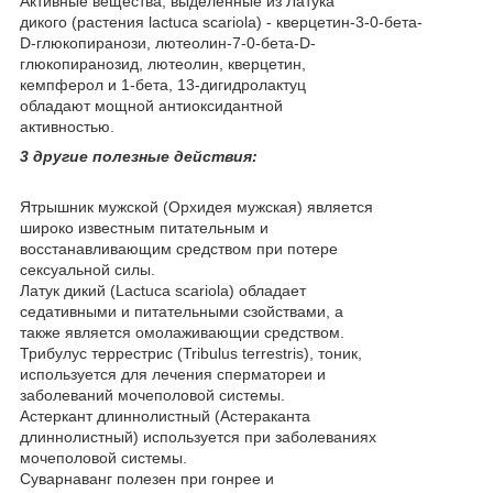
Активные вещества, выделенные из Латука
дикого (растения lactuca scariola) - кверцетин-3-0-бета-
D-глюкопиранози, лютеолин-7-0-бета-D-
глюкопиранозид, лютеолин, кверцетин,
кемпферол и 1-бета, 13-дигидролактуц
обладают мощной антиоксидантной
активностью.
3 другие полезные действия:
Ятрышник мужской (Орхидея мужская) является
широко известным питательным и
восстанавливающим средством при потере
сексуальной силы.
Латук дикий (Lactuca scariola) обладает
седативными и питательными сзойствами, а
также является омолаживающии средством.
Трибулус террестрис (Tribulus terrestris), тоник,
используется для лечения сперматореи и
заболеваний мочеполовой системы.
Астеркант длиннолистный (Астераканта
длиннолистный) используется при заболеваниях
мочеполовой системы.
Суварнаванг полезен при гонрее и