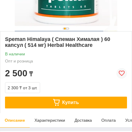
Speman Himalaya ( Спеман Хималая ) 60
капсул ( 514 мг) Herbal Healthcare
В наличии
Опт и розница
2 500
₸
2 300 ₸
от 3 шт.
Купить
Описание
Характеристики
Доставка
Оплата
Усл