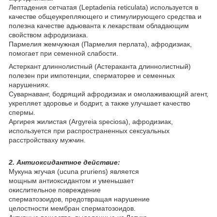
Лептадения сетчатая (Leptadenia reticulata) используется в
качестве общеукрепляющего и стимулирующего средства и
полезна качестве адьюванта к лекарствам обладающим
свойством афродизиака.
Пармелия жемчужная (Пармелия перлата), афродизиак,
помогает при семенной слабости.
Астеркант длиннолистный (Астераканта длиннолистный)
полезен при импотенции, сперматорее и семенных
нарушениях.
Суварнаванг, бодрящий афродизиак и омолаживающий агент,
укрепляет здоровье и бодрит, а также улучшает качество
спермы.
Аргирея жилистая (Argyreia speciosa), афродизиак,
используется при распространенных сексуальных
расстройстваху мужчин.
2. Антиоксидантное действие:
Мукуна жгучая (ucuna pruriens) является
мощным антиоксидантом и уменьшает
окислительное повреждение
сперматозоидов, предотвращая нарушение
целостности мембран сперматозоидов.