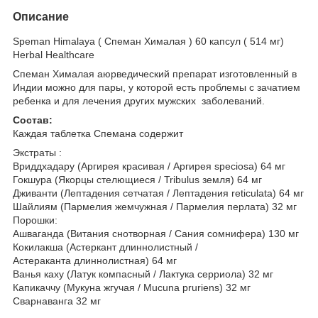
Описание
Speman Himalaya ( Спеман Хималая ) 60 капсул ( 514 мг)
Herbal Healthcare
Спеман Хималая аюрведический препарат изготовленный в
Индии можно для пары, у которой есть проблемы с зачатием
ребенка и для лечения других мужских заболеваний.
Состав:
Каждая таблетка Спемана содержит
Экстраты :
Вриддхадару (Аргирея красивая / Аргирея speciosa) 64 мг
Гокшура (Якорцы стелющиеся / Tribulus земля) 64 мг
Дживанти (Лептадения сетчатая / Лептадения reticulata) 64 мг
Шайлиям (Пармелия жемчужная / Пармелия перлата) 32 мг
Порошки:
Ашваганда (Витания снотворная / Сания сомнифера) 130 мг
Кокилакша (Астеркант длиннолистный /
Астераканта длиннолистная) 64 мг
Ванья каху (Латук компасный / Лактука серриола) 32 мг
Капикаччу (Мукуна жгучая / Mucuna pruriens) 32 мг
Сварнаванга 32 мг