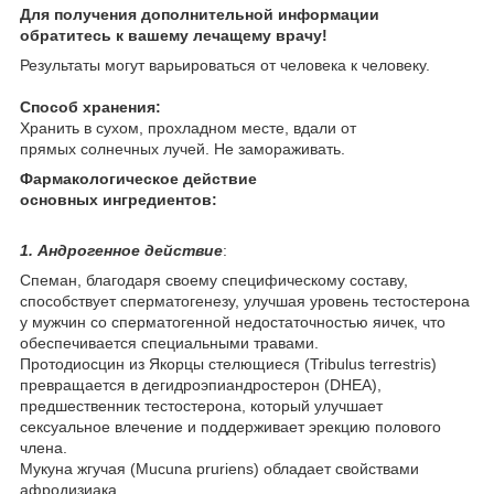
Для получения дополнительной информации
обратитесь к вашему лечащему врачу!
Результаты могут варьироваться от человека к человеку.
Способ хранения:
Хранить в сухом, прохладном месте, вдали от
прямых солнечных лучей. Не замораживать.
Фармакологическое действие
основных ингредиентов:
1. Андрогенное действие
:
Спеман, благодаря своему специфическому составу,
способствует сперматогенезу, улучшая уровень тестостерона
у мужчин со сперматогенной недостаточностью яичек, что
обеспечивается специальными травами.
Протодиосцин из Якорцы стелющиеся (Tribulus terrestris)
превращается в дегидроэпиандростерон (DHEA),
предшественник тестостерона, который улучшает
сексуальное влечение и поддерживает эрекцию полового
члена.
Мукуна жгучая (Mucuna pruriens) обладает свойствами
афродизиака.