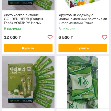
Диетическое питание
Фруктовый Аодзиру с
GOLDEN HERB (Голден
молочнокислыми бактериями
Герб) АОДЗИРУ Новый
и ферментами "Yuwa
проросшеный ячмень 100 г
Delicious Fruit Juice"20
В наличии
В наличии
пакетиков
12 000
6 500
₸
₸
Купить
Купить