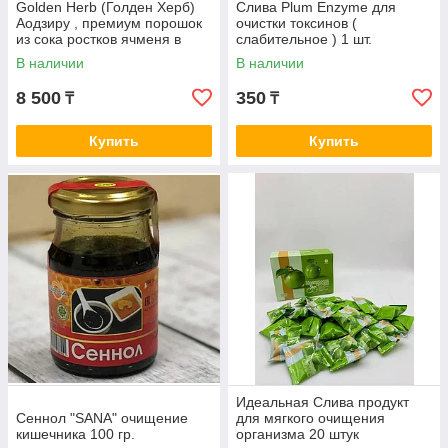
Golden Herb (Голден Херб)
Слива Plum Enzyme для
Аодзиру , премиум порошок
очистки токсинов (
из сока ростков ячменя в
слабительное ) 1 шт.
стиках , 20 шт
В наличии
В наличии
8 500
350
₸
₸
Купить
Купить
Идеальная Слива продукт
Сеннол "SANA" очищение
для мягкого очищения
кишечника 100 гр.
организма 20 штук