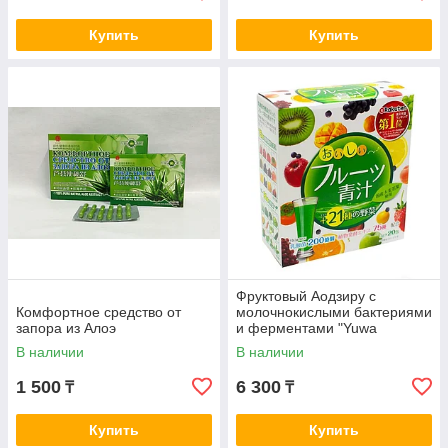
Купить
Купить
Фруктовый Аодзиру с
Комфортное средство от
молочнокислыми бактериями
запора из Алоэ
и ферментами "Yuwa
Delicious Fruit Juice"20
В наличии
В наличии
пакетиков
1 500
6 300
₸
₸
Купить
Купить