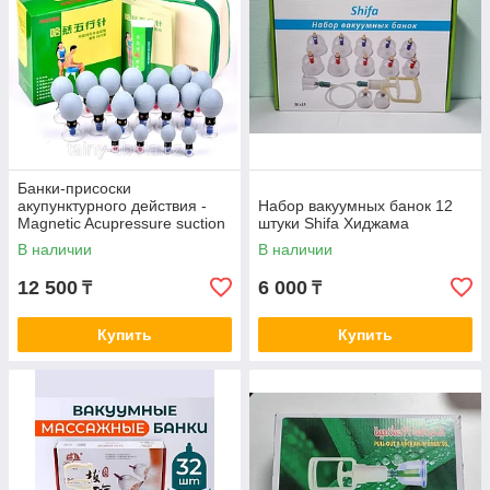
Банки-присоски
акупунктурного действия -
Набор вакуумных банок 12
Magnetic Acupressure suction
штуки Shifa Хиджама
cup 18шт.
В наличии
В наличии
12 500
6 000
₸
₸
Купить
Купить